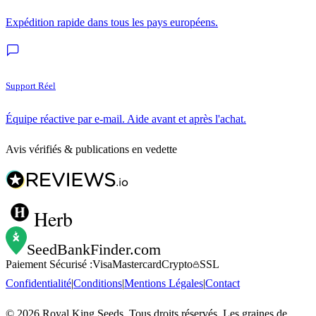
Expédition rapide dans tous les pays européens.
Support Réel
Équipe réactive par e-mail. Aide avant et après l'achat.
Avis vérifiés & publications en vedette
Herb
SeedBankFinder
.com
Paiement Sécurisé :
Visa
Mastercard
Crypto
SSL
Confidentialité
|
Conditions
|
Mentions Légales
|
Contact
©
2026
Royal King Seeds. Tous droits réservés. Les graines de