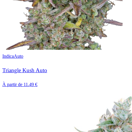
Indica
Auto
Triangle Kush Auto
À partir de
11.49
€