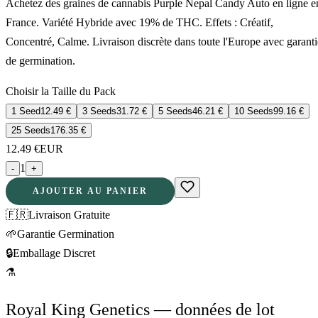
Achetez des graines de cannabis Purple Nepal Candy Auto en ligne e
France. Variété Hybride avec 19% de THC. Effets : Créatif,
Concentré, Calme. Livraison discrète dans toute l'Europe avec garanti
de germination.
Choisir la Taille du Pack
1 Seed
12.49
€
3 Seeds
31.72
€
5 Seeds
46.21
€
10 Seeds
99.16
€
25 Seeds
176.35
€
12.49
€
EUR
1
-
+
AJOUTER AU PANIER
🇫🇷
Livraison Gratuite
🌱
Garantie Germination
🔒
Emballage Discret
⚗
Royal King Genetics — données de lot