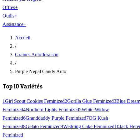
Offres
+
Outils
+
Assistance
+
Accueil
/
Graines Autofloraison
/
Purple Nepal Candy Auto
Top 10 Variétés
1
Girl Scout Cookies Feminized
2
Gorilla Glue Feminized
3
Blue Drea
Feminized
4
Northern Lights Feminized
5
White Widow
Feminized
6
Granddaddy Purple Feminized
7
OG Kush
Feminized
8
Gelato Feminized
9
Wedding Cake Feminized
10
Jack Here
Feminized