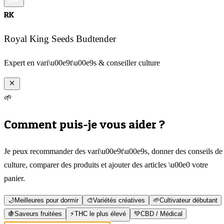
RK
Royal King Seeds Budtender
Expert en vari\u00e9t\u00e9s & conseiller culture
🌱
Comment puis-je vous aider ?
Je peux recommander des vari\u00e9t\u00e9s, donner des conseils de
culture, comparer des produits et ajouter des articles \u00e0 votre
panier.
🌙
Meilleures pour dormir
🎨
Variétés créatives
🌱
Cultivateur débutant
🍇
Saveurs fruitées
⚡
THC le plus élevé
💚
CBD / Médical