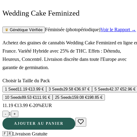
Wedding Cake Feminized
Féminisée (photopériodique)
Voir le Rapport →
♛
Génétique Vérifiée
Achetez des graines de cannabis Wedding Cake Feminized en ligne e
France. Variété Hybride avec 25% de THC. Effets : Détendu,
Heureux, Concentré. Livraison discrète dans toute l'Europe avec
garantie de germination.
Choisir la Taille du Pack
1 Seed
11.19
€
13.99
€
3 Seeds
29.58
€
36.97
€
5 Seeds
42.37
€
52.96
€
10 Seeds
89.53
€
111.91
€
25 Seeds
159.08
€
198.85
€
11.19
€
13.99
€
-20%
EUR
1
-
+
AJOUTER AU PANIER
🇫🇷
Livraison Gratuite