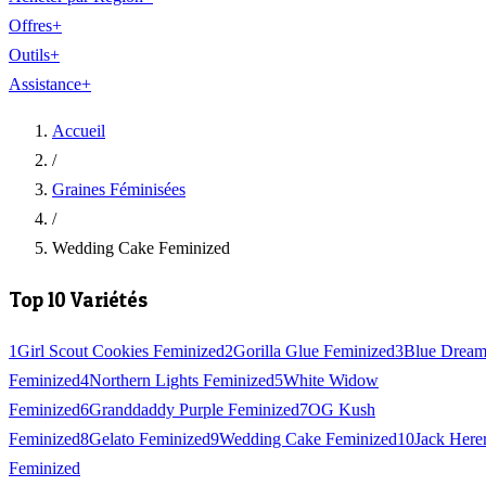
Offres
+
Outils
+
Assistance
+
Accueil
/
Graines Féminisées
/
Wedding Cake Feminized
Top 10 Variétés
1
Girl Scout Cookies Feminized
2
Gorilla Glue Feminized
3
Blue Drea
Feminized
4
Northern Lights Feminized
5
White Widow
Feminized
6
Granddaddy Purple Feminized
7
OG Kush
Feminized
8
Gelato Feminized
9
Wedding Cake Feminized
10
Jack Here
Feminized