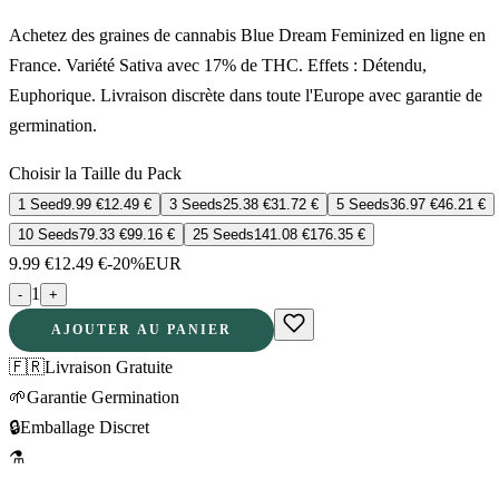
Achetez des graines de cannabis Blue Dream Feminized en ligne en
France. Variété Sativa avec 17% de THC. Effets : Détendu,
Euphorique. Livraison discrète dans toute l'Europe avec garantie de
germination.
Choisir la Taille du Pack
1 Seed
9.99
€
12.49
€
3 Seeds
25.38
€
31.72
€
5 Seeds
36.97
€
46.21
€
10 Seeds
79.33
€
99.16
€
25 Seeds
141.08
€
176.35
€
9.99
€
12.49
€
-20%
EUR
1
-
+
AJOUTER AU PANIER
🇫🇷
Livraison Gratuite
🌱
Garantie Germination
🔒
Emballage Discret
⚗