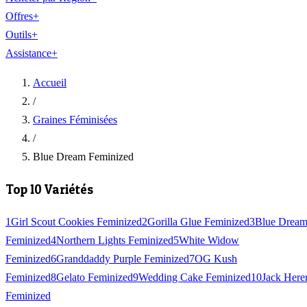
Offres
+
Outils
+
Assistance
+
Accueil
/
Graines Féminisées
/
Blue Dream Feminized
Top 10 Variétés
1
Girl Scout Cookies Feminized
2
Gorilla Glue Feminized
3
Blue Drea
Feminized
4
Northern Lights Feminized
5
White Widow
Feminized
6
Granddaddy Purple Feminized
7
OG Kush
Feminized
8
Gelato Feminized
9
Wedding Cake Feminized
10
Jack Here
Feminized