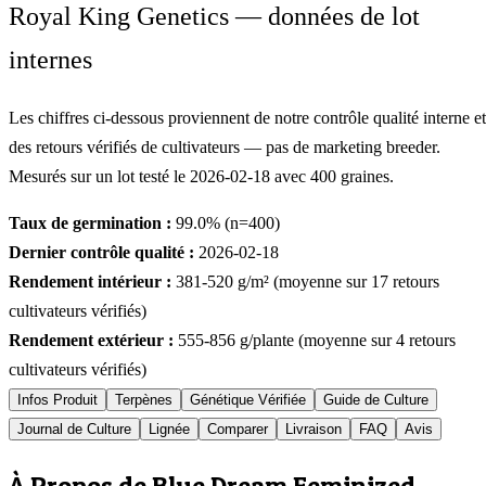
Royal King Genetics — données de lot
internes
Les chiffres ci-dessous proviennent de notre contrôle qualité interne et
des retours vérifiés de cultivateurs — pas de marketing breeder.
Mesurés sur un lot testé le
2026-02-18
avec
400
graines.
Taux de germination :
99.0
% (n=
400
)
Dernier contrôle qualité :
2026-02-18
Rendement intérieur :
381-520
g/m² (moyenne sur
17
retours
cultivateurs vérifiés)
Rendement extérieur :
555-856
g/plante (moyenne sur
4
retours
cultivateurs vérifiés)
Infos Produit
Terpènes
Génétique Vérifiée
Guide de Culture
Journal de Culture
Lignée
Comparer
Livraison
FAQ
Avis
À Propos de Blue Dream Feminized