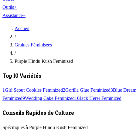
Outils
+
Assistance
+
Accueil
/
Graines Féminisées
/
Purple Hindu Kush Feminized
Top 10 Variétés
1
Girl Scout Cookies Feminized
2
Gorilla Glue Feminized
3
Blue Dream
Feminized
9
Wedding Cake Feminized
10
Jack Herer Feminized
Conseils Rapides de Culture
Spécifiques à Purple Hindu Kush Feminized