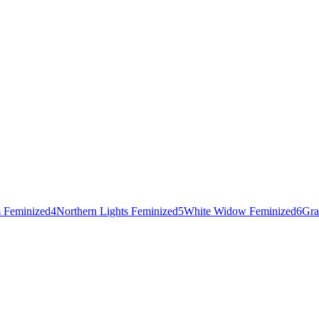
 Feminized
4
Northern Lights Feminized
5
White Widow Feminized
6
Gra