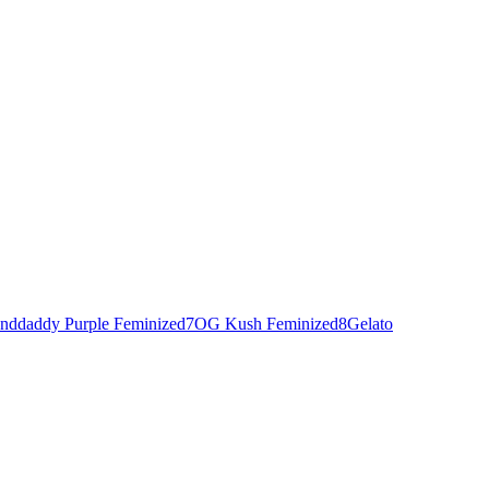
nddaddy Purple Feminized
7
OG Kush Feminized
8
Gelato