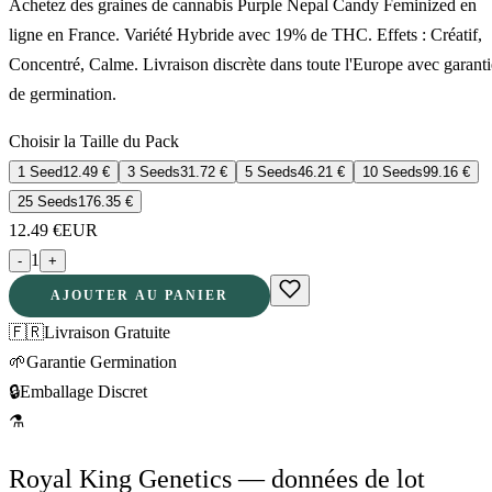
Achetez des graines de cannabis Purple Nepal Candy Feminized en
ligne en France. Variété Hybride avec 19% de THC. Effets : Créatif,
Concentré, Calme. Livraison discrète dans toute l'Europe avec garanti
de germination.
Choisir la Taille du Pack
1 Seed
12.49
€
3 Seeds
31.72
€
5 Seeds
46.21
€
10 Seeds
99.16
€
25 Seeds
176.35
€
12.49
€
EUR
1
-
+
AJOUTER AU PANIER
🇫🇷
Livraison Gratuite
🌱
Garantie Germination
🔒
Emballage Discret
⚗
Royal King Genetics — données de lot