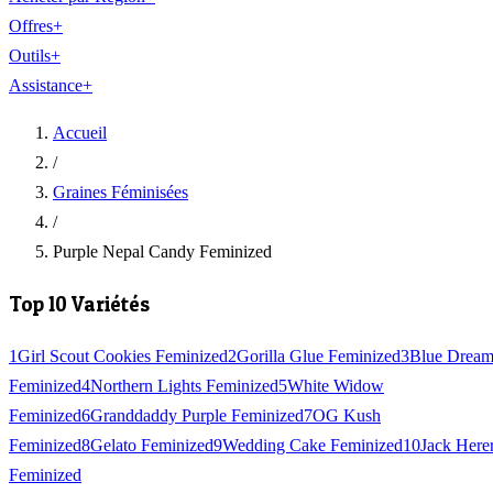
Offres
+
Outils
+
Assistance
+
Accueil
/
Graines Féminisées
/
Purple Nepal Candy Feminized
Top 10 Variétés
1
Girl Scout Cookies Feminized
2
Gorilla Glue Feminized
3
Blue Drea
Feminized
4
Northern Lights Feminized
5
White Widow
Feminized
6
Granddaddy Purple Feminized
7
OG Kush
Feminized
8
Gelato Feminized
9
Wedding Cake Feminized
10
Jack Here
Feminized