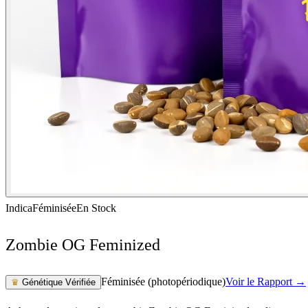
Indica
Féminisée
En Stock
Zombie OG Feminized
Féminisée (photopériodique)
Voir le Rapport →
♛
Génétique Vérifiée