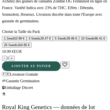
Achetez des graines de cannabis Zombie OG Feminized en ligne en
France. Variété Indica avec 23% de THC. Effets : Détendu,
Somnolent, Heureux. Livraison discrète dans toute l'Europe avec
garantie de germination.
Choisir la Taille du Pack
1 Seed
10.99
€
3 Seeds
29.47
€
5 Seeds
39.46
€
10 Seeds
86.41
€
25 Seeds
164.85
€
10.99
€
EUR
1
-
+
AJOUTER AU PANIER
🇫🇷
Livraison Gratuite
🌱
Garantie Germination
🔒
Emballage Discret
⚗
Royal King Genetics — données de lot