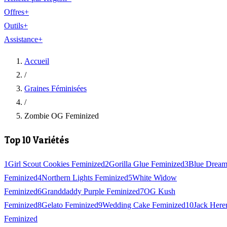
Offres
+
Outils
+
Assistance
+
Accueil
/
Graines Féminisées
/
Zombie OG Feminized
Top 10 Variétés
1
Girl Scout Cookies Feminized
2
Gorilla Glue Feminized
3
Blue Drea
Feminized
4
Northern Lights Feminized
5
White Widow
Feminized
6
Granddaddy Purple Feminized
7
OG Kush
Feminized
8
Gelato Feminized
9
Wedding Cake Feminized
10
Jack Here
Feminized