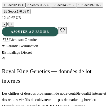
1 Seed
12.49
€
3 Seeds
31.72
€
5 Seeds
46.21
€
10 Seeds
99.16
€
25 Seeds
176.35
€
12.49
€
EUR
1
-
+
AJOUTER AU PANIER
🇫🇷
Livraison Gratuite
🌱
Garantie Germination
🔒
Emballage Discret
⚗
Royal King Genetics — données de lot
internes
Les chiffres ci-dessous proviennent de notre contrôle qualité interne et
des retours vérifiés de cultivateurs — pas de marketing breeder.