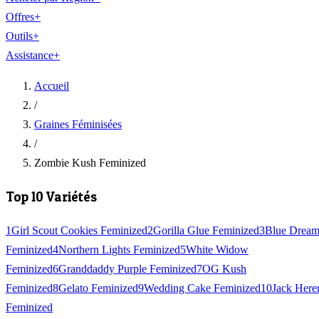
Offres
+
Outils
+
Assistance
+
Accueil
/
Graines Féminisées
/
Zombie Kush Feminized
Top 10 Variétés
1
Girl Scout Cookies Feminized
2
Gorilla Glue Feminized
3
Blue Drea
Feminized
4
Northern Lights Feminized
5
White Widow
Feminized
6
Granddaddy Purple Feminized
7
OG Kush
Feminized
8
Gelato Feminized
9
Wedding Cake Feminized
10
Jack Here
Feminized