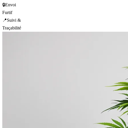
🔒
Envoi
Furtif
📍
Suivi &
Traçabilité