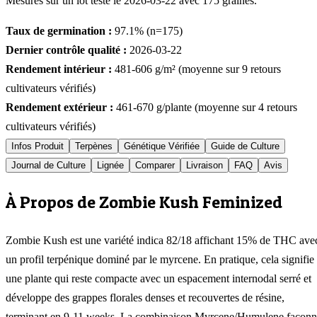
Mesurés sur un lot testé le
2026-03-22
avec
175
graines.
Taux de germination :
97.1
% (n=
175
)
Dernier contrôle qualité :
2026-03-22
Rendement intérieur :
481-606
g/m² (moyenne sur
9
retours
cultivateurs vérifiés)
Rendement extérieur :
461-670
g/plante (moyenne sur
4
retours
cultivateurs vérifiés)
Infos Produit
Terpènes
Génétique Vérifiée
Guide de Culture
Journal de Culture
Lignée
Comparer
Livraison
FAQ
Avis
À Propos de Zombie Kush Feminized
Zombie Kush est une variété indica 82/18 affichant 15% de THC ave
un profil terpénique dominé par le myrcene. En pratique, cela signifie
une plante qui reste compacte avec un espacement internodal serré et
développe des grappes florales denses et recouvertes de résine,
terminant en 9-11 weeks. La combinaison Myrcene/Humulene façon