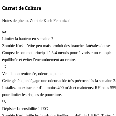
Carnet de Culture
Notes de pheno, Zombie Kush Feminized
✂️
Limiter la hauteur en semaine 3
Zombie Kush s'étire peu mais produit des branches latérales denses.
Coupez le sommet principal à 3-4 nœuds pour favoriser un canopée
équilibrée et éviter l'encombrement au centre.
💨
Ventilation renforcée, odeur piquante
Cette génétique dégage une odeur acide très précoce dès la semaine 2
Installez un extracteur d'au moins 400 m³/h et maintenez RH sous 55
pour limiter les risques de pourriture.
🔍
Dépister la sensibilité à l'EC
Zombie Kush brûle les bords des feuilles au-delà de 1,6 EC. Testez à