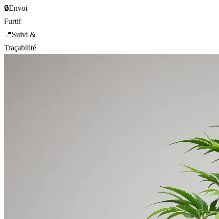
🔒
Envoi
Furtif
📍
Suivi &
Traçabilité