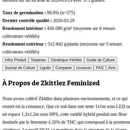
Mesurés sur un lot testé le
2026-03-29
avec
375
graines.
Taux de germination :
98.6
% (n=
375
)
Dernier contrôle qualité :
2026-03-29
Rendement intérieur :
430-580
g/m² (moyenne sur
6
retours
cultivateurs vérifiés)
Rendement extérieur :
512-842
g/plante (moyenne sur
5
retours
cultivateurs vérifiés)
Infos Produit
Terpènes
Génétique Vérifiée
Guide de Culture
Journal de Culture
Lignée
Comparer
Livraison
FAQ
Avis
À Propos de Zkittlez Feminized
Nous avons cultivé Zkittlez dans plusieurs environnements, et ce qui
ressort est la constance. Que ce soit dans une tente 1x1m sous LED o
un espace 1,2x1,2m sous HPS, cette variété hybrid produit une fleur
dominée par le limonene à 26% de THC qui correspond à la promess
génétique. Le profil 59/41 se manifeste dans la structure de la plante