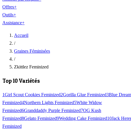
Offres
+
Outils
+
Assistance
+
Accueil
/
Graines Féminisées
/
Zkittlez Feminized
Top 10 Variétés
1
Girl Scout Cookies Feminized
2
Gorilla Glue Feminized
3
Blue Drea
Feminized
4
Northern Lights Feminized
5
White Widow
Feminized
6
Granddaddy Purple Feminized
7
OG Kush
Feminized
8
Gelato Feminized
9
Wedding Cake Feminized
10
Jack Here
Feminized