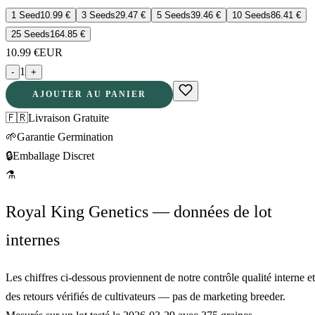
1 Seed
10.99
€
3 Seeds
29.47
€
5 Seeds
39.46
€
10 Seeds
86.41
€
25 Seeds
164.85
€
10.99
€
EUR
1
-
+
AJOUTER AU PANIER
🇫🇷
Livraison Gratuite
🌱
Garantie Germination
🔒
Emballage Discret
⚗
Royal King Genetics — données de lot
internes
Les chiffres ci-dessous proviennent de notre contrôle qualité interne et
des retours vérifiés de cultivateurs — pas de marketing breeder.