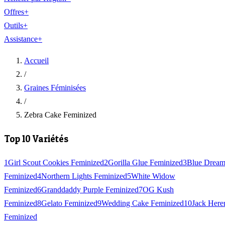
Offres
+
Outils
+
Assistance
+
Accueil
/
Graines Féminisées
/
Zebra Cake Feminized
Top 10 Variétés
1
Girl Scout Cookies Feminized
2
Gorilla Glue Feminized
3
Blue Drea
Feminized
4
Northern Lights Feminized
5
White Widow
Feminized
6
Granddaddy Purple Feminized
7
OG Kush
Feminized
8
Gelato Feminized
9
Wedding Cake Feminized
10
Jack Here
Feminized