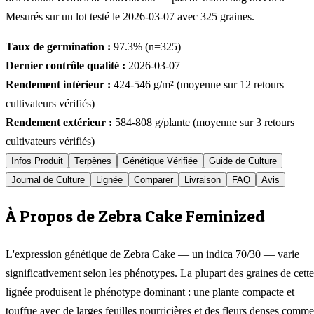
Mesurés sur un lot testé le
2026-03-07
avec
325
graines.
Taux de germination :
97.3
% (n=
325
)
Dernier contrôle qualité :
2026-03-07
Rendement intérieur :
424-546
g/m² (moyenne sur
12
retours
cultivateurs vérifiés)
Rendement extérieur :
584-808
g/plante (moyenne sur
3
retours
cultivateurs vérifiés)
Infos Produit
Terpènes
Génétique Vérifiée
Guide de Culture
Journal de Culture
Lignée
Comparer
Livraison
FAQ
Avis
À Propos de Zebra Cake Feminized
L'expression génétique de Zebra Cake — un indica 70/30 — varie
significativement selon les phénotypes. La plupart des graines de cette
lignée produisent le phénotype dominant : une plante compacte et
touffue avec de larges feuilles nourricières et des fleurs denses comme