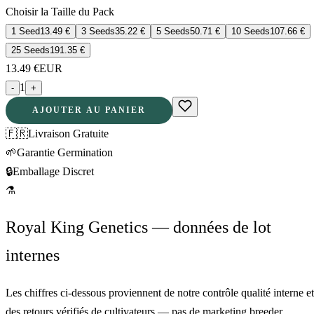
Choisir la Taille du Pack
1 Seed
13.49
€
3 Seeds
35.22
€
5 Seeds
50.71
€
10 Seeds
107.66
€
25 Seeds
191.35
€
13.49
€
EUR
1
-
+
AJOUTER AU PANIER
🇫🇷
Livraison Gratuite
🌱
Garantie Germination
🔒
Emballage Discret
⚗
Royal King Genetics — données de lot
internes
Les chiffres ci-dessous proviennent de notre contrôle qualité interne et
des retours vérifiés de cultivateurs — pas de marketing breeder.