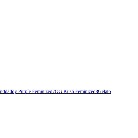
nddaddy Purple Feminized
7
OG Kush Feminized
8
Gelato