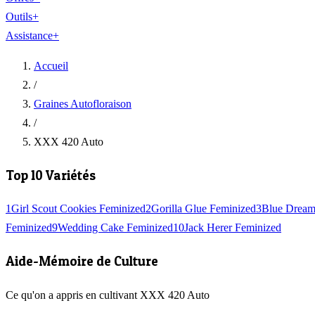
Outils
+
Assistance
+
Accueil
/
Graines Autofloraison
/
XXX 420 Auto
Top 10 Variétés
1
Girl Scout Cookies Feminized
2
Gorilla Glue Feminized
3
Blue Dream
Feminized
9
Wedding Cake Feminized
10
Jack Herer Feminized
Aide-Mémoire de Culture
Ce qu'on a appris en cultivant XXX 420 Auto