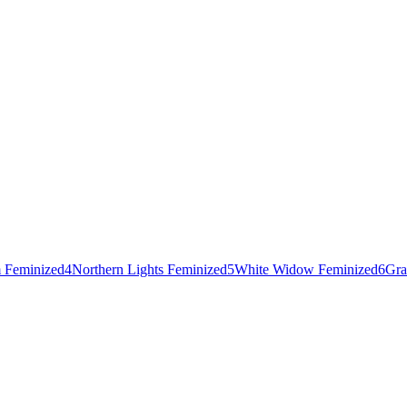
 Feminized
4
Northern Lights Feminized
5
White Widow Feminized
6
Gra