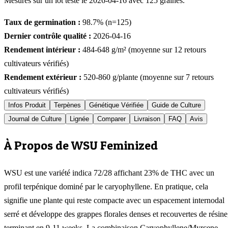
Mesurés sur un lot testé le
2026-04-16
avec
125
graines.
Taux de germination :
98.7
% (n=
125
)
Dernier contrôle qualité :
2026-04-16
Rendement intérieur :
484-648
g/m² (moyenne sur
12
retours
cultivateurs vérifiés)
Rendement extérieur :
520-860
g/plante (moyenne sur
7
retours
cultivateurs vérifiés)
Infos Produit
Terpènes
Génétique Vérifiée
Guide de Culture
Journal de Culture
Lignée
Comparer
Livraison
FAQ
Avis
À Propos de WSU Feminized
WSU est une variété indica 72/28 affichant 23% de THC avec un
profil terpénique dominé par le caryophyllene. En pratique, cela
signifie une plante qui reste compacte avec un espacement internodal
serré et développe des grappes florales denses et recouvertes de résine
terminant en 9-11 weeks. La combinaison Caryophyllene/Myrcene