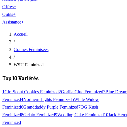
Offres
+
Outils
+
Assistance
+
Accueil
/
Graines Féminisées
/
WSU Feminized
Top 10 Variétés
1
Girl Scout Cookies Feminized
2
Gorilla Glue Feminized
3
Blue Drea
Feminized
4
Northern Lights Feminized
5
White Widow
Feminized
6
Granddaddy Purple Feminized
7
OG Kush
Feminized
8
Gelato Feminized
9
Wedding Cake Feminized
10
Jack Here
Feminized