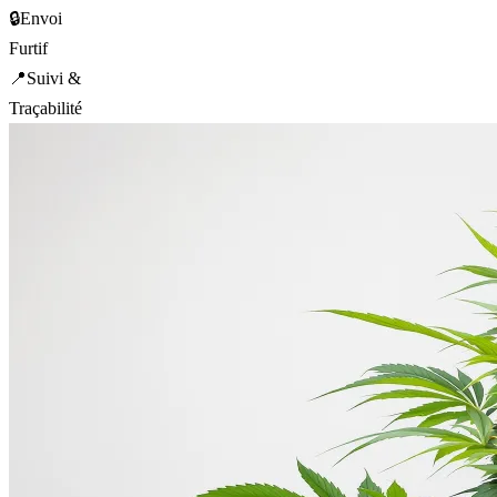
🔒
Envoi
Furtif
📍
Suivi &
Traçabilité