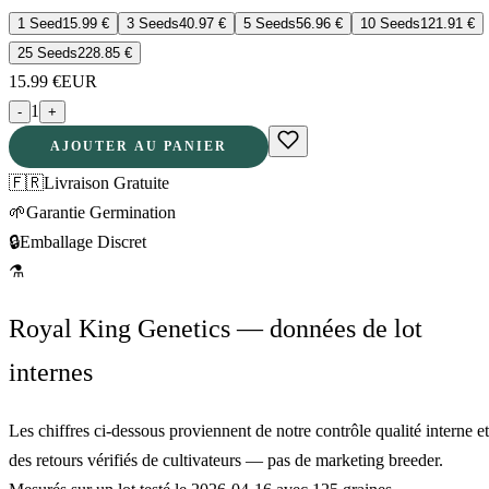
1 Seed
15.99
€
3 Seeds
40.97
€
5 Seeds
56.96
€
10 Seeds
121.91
€
25 Seeds
228.85
€
15.99
€
EUR
1
-
+
AJOUTER AU PANIER
🇫🇷
Livraison Gratuite
🌱
Garantie Germination
🔒
Emballage Discret
⚗
Royal King Genetics — données de lot
internes
Les chiffres ci-dessous proviennent de notre contrôle qualité interne et
des retours vérifiés de cultivateurs — pas de marketing breeder.