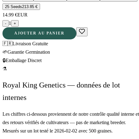
25 Seeds
213.85
€
14.99
€
EUR
1
-
+
AJOUTER AU PANIER
🇫🇷
Livraison Gratuite
🌱
Garantie Germination
🔒
Emballage Discret
⚗
Royal King Genetics — données de lot
internes
Les chiffres ci-dessous proviennent de notre contrôle qualité interne et
des retours vérifiés de cultivateurs — pas de marketing breeder.
Mesurés sur un lot testé le
2026-02-02
avec
500
graines.