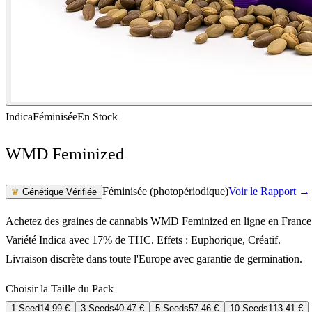
Indica
Féminisée
En Stock
WMD Feminized
Féminisée (photopériodique)
Voir le Rapport →
♛
Génétique Vérifiée
Achetez des graines de cannabis WMD Feminized en ligne en France
Variété Indica avec 17% de THC. Effets : Euphorique, Créatif.
Livraison discrète dans toute l'Europe avec garantie de germination.
Choisir la Taille du Pack
1 Seed
14.99
€
3 Seeds
40.47
€
5 Seeds
57.46
€
10 Seeds
113.41
€