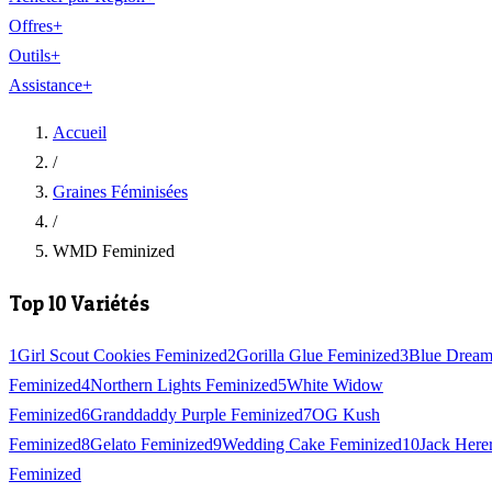
Offres
+
Outils
+
Assistance
+
Accueil
/
Graines Féminisées
/
WMD Feminized
Top 10 Variétés
1
Girl Scout Cookies Feminized
2
Gorilla Glue Feminized
3
Blue Drea
Feminized
4
Northern Lights Feminized
5
White Widow
Feminized
6
Granddaddy Purple Feminized
7
OG Kush
Feminized
8
Gelato Feminized
9
Wedding Cake Feminized
10
Jack Here
Feminized