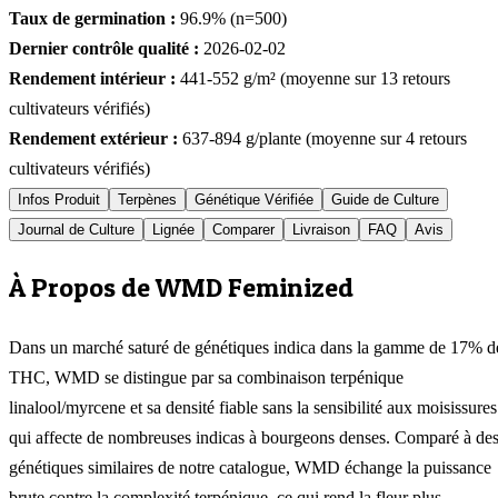
Taux de germination :
96.9
% (n=
500
)
Dernier contrôle qualité :
2026-02-02
Rendement intérieur :
441-552
g/m² (moyenne sur
13
retours
cultivateurs vérifiés)
Rendement extérieur :
637-894
g/plante (moyenne sur
4
retours
cultivateurs vérifiés)
Infos Produit
Terpènes
Génétique Vérifiée
Guide de Culture
Journal de Culture
Lignée
Comparer
Livraison
FAQ
Avis
À Propos de WMD Feminized
Dans un marché saturé de génétiques indica dans la gamme de 17% d
THC, WMD se distingue par sa combinaison terpénique
linalool/myrcene et sa densité fiable sans la sensibilité aux moisissures
qui affecte de nombreuses indicas à bourgeons denses. Comparé à de
génétiques similaires de notre catalogue, WMD échange la puissance
brute contre la complexité terpénique, ce qui rend la fleur plus