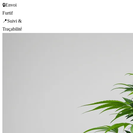
🔒
Envoi
Furtif
📍
Suivi &
Traçabilité