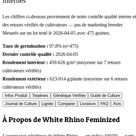
internes
Les chiffres ci-dessous proviennent de notre contrôle qualité interne et
des retours vérifiés de cultivateurs — pas de marketing breeder.
Mesurés sur un lot testé le
2026-04-05
avec
475
graines.
Taux de germination :
97.8
% (n=
475
)
Dernier contrôle qualité :
2026-04-05
Rendement intérieur :
459-626
g/m² (moyenne sur
7
retours
cultivateurs vérifiés)
Rendement extérieur :
623-914
g/plante (moyenne sur
6
retours
cultivateurs vérifiés)
Infos Produit
Terpènes
Génétique Vérifiée
Guide de Culture
Journal de Culture
Lignée
Comparer
Livraison
FAQ
Avis
À Propos de White Rhino Feminized
L'expression génétique de White Rhino — un indica 100/50 — varie