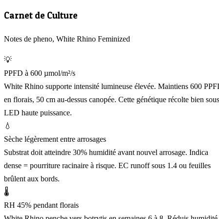
Carnet de Culture
Notes de pheno, White Rhino Feminized
💡
PPFD à 600 µmol/m²/s
White Rhino supporte intensité lumineuse élevée. Maintiens 600 PP
en florais, 50 cm au-dessus canopée. Cette génétique récolte bien sou
LED haute puissance.
💧
Sèche légèrement entre arrosages
Substrat doit atteindre 30% humidité avant nouvel arrosage. Indica
dense = pourriture racinaire à risque. EC runoff sous 1.4 ou feuilles
brûlent aux bords.
🌡️
RH 45% pendant florais
White Rhino penche vers botrytis en semaines 6 à 8. Réduis humidité