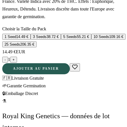
France. Variété Indica avec 20% de THC. Effets : Euphorique,
Heureux, Détendu. Livraison discrète dans toute l'Europe avec
garantie de germination.
Choisir la Taille du Pack
1 Seed
14.49
€
3 Seeds
38.72
€
5 Seeds
55.21
€
10 Seeds
109.16
€
25 Seeds
206.35
€
14.49
€
EUR
1
-
+
AJOUTER AU PANIER
🇫🇷
Livraison Gratuite
🌱
Garantie Germination
🔒
Emballage Discret
⚗
Royal King Genetics — données de lot