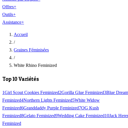
Offres
+
Outils
+
Assistance
+
Accueil
/
Graines Féminisées
/
White Rhino Feminized
Top 10 Variétés
1
Girl Scout Cookies Feminized
2
Gorilla Glue Feminized
3
Blue Drea
Feminized
4
Northern Lights Feminized
5
White Widow
Feminized
6
Granddaddy Purple Feminized
7
OG Kush
Feminized
8
Gelato Feminized
9
Wedding Cake Feminized
10
Jack Here
Feminized