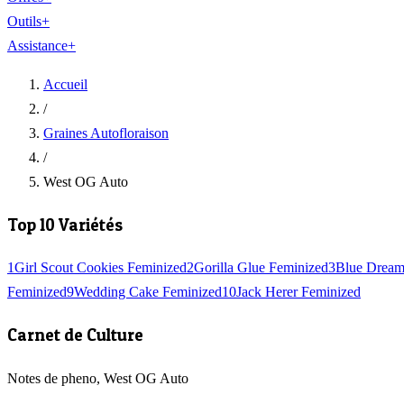
Outils
+
Assistance
+
Accueil
/
Graines Autofloraison
/
West OG Auto
Top 10 Variétés
1
Girl Scout Cookies Feminized
2
Gorilla Glue Feminized
3
Blue Dream
Feminized
9
Wedding Cake Feminized
10
Jack Herer Feminized
Carnet de Culture
Notes de pheno, West OG Auto