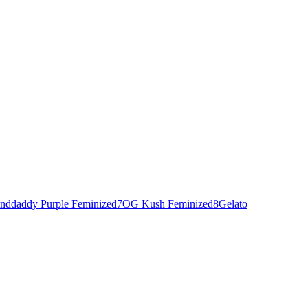
nddaddy Purple Feminized
7
OG Kush Feminized
8
Gelato