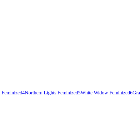
 Feminized
4
Northern Lights Feminized
5
White Widow Feminized
6
Gra