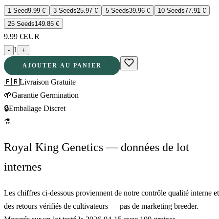
1 Seed
9.99
€
3 Seeds
25.97
€
5 Seeds
39.96
€
10 Seeds
77.91
€
25 Seeds
149.85
€
9.99
€
EUR
1
-
+
AJOUTER AU PANIER
🇫🇷
Livraison Gratuite
🌱
Garantie Germination
🔒
Emballage Discret
⚗
Royal King Genetics — données de lot
internes
Les chiffres ci-dessous proviennent de notre contrôle qualité interne et
des retours vérifiés de cultivateurs — pas de marketing breeder.