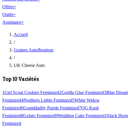
Offres
+
Outils
+
Assistance
+
Accueil
/
Graines Autofloraison
/
UK Cheese Auto
Top 10 Variétés
1
Girl Scout Cookies Feminized
2
Gorilla Glue Feminized
3
Blue Drea
Feminized
4
Northern Lights Feminized
5
White Widow
Feminized
6
Granddaddy Purple Feminized
7
OG Kush
Feminized
8
Gelato Feminized
9
Wedding Cake Feminized
10
Jack Here
Feminized