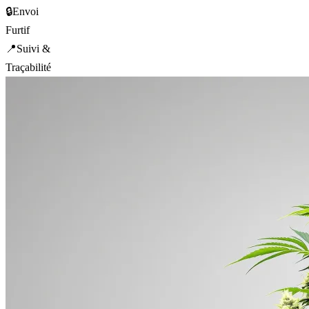
🔒
Envoi
Furtif
📍
Suivi &
Traçabilité