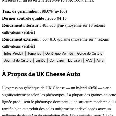
Mesurés sur un lot testé le
2026-04-15
avec
100
graines.
Taux de germination :
99.0
% (n=
100
)
Dernier contrôle qualité :
2026-04-15
Rendement intérieur :
461-638
g/m² (moyenne sur
13
retours
cultivateurs vérifiés)
Rendement extérieur :
607-816
g/plante (moyenne sur
4
retours
cultivateurs vérifiés)
Infos Produit
Terpènes
Génétique Vérifiée
Guide de Culture
Journal de Culture
Lignée
Comparer
Livraison
FAQ
Avis
À Propos de UK Cheese Auto
L'expression génétique de UK Cheese — un hybrid 40/50 — varie
significativement selon les phénotypes. La plupart des graines de cette
lignée produisent le phénotype dominant : une structure modérée qui 
ramifie bien et produit des colas uniformément développés avec un
mélange de densité et de circulation d'air. Mais attendez-vous à de la