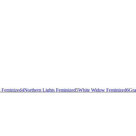
 Feminized
4
Northern Lights Feminized
5
White Widow Feminized
6
Gra