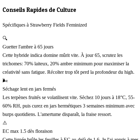
Conseils Rapides de Culture
Spécifiques à Strawberry Fields Feminized
🔍
Guetter l'ambre à 65 jours
Cette hybride indica domine mûrit vite. À jour 65, scrutez les
trichomes: 70% laiteux, 20% ambre minimum pour maximiser la
créativité sans fatigue. Récolter trop tôt perd la profondeur du high.
🌬️
Séchage lent en jars fermés
Les terpènes fruités se volatilisent vite. Sèchez 10 jours à 18°C, 55-
60% RH, puis curez en jars hermétiques 3 semaines minimum avec
burps quotidiens. L'amertume disparaît, la fraise ressort.
⚠️
EC max 1.5 dès floraison
Cette lignée brûle les feuilles à EC au-delà de 1.6. Je l'ai appris à mes