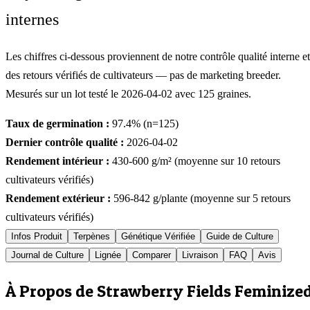
internes
Les chiffres ci-dessous proviennent de notre contrôle qualité interne et
des retours vérifiés de cultivateurs — pas de marketing breeder.
Mesurés sur un lot testé le
2026-04-02
avec
125
graines.
Taux de germination :
97.4
% (n=
125
)
Dernier contrôle qualité :
2026-04-02
Rendement intérieur :
430-600
g/m² (moyenne sur
10
retours
cultivateurs vérifiés)
Rendement extérieur :
596-842
g/plante (moyenne sur
5
retours
cultivateurs vérifiés)
Infos Produit
Terpènes
Génétique Vérifiée
Guide de Culture
Journal de Culture
Lignée
Comparer
Livraison
FAQ
Avis
À Propos de Strawberry Fields Feminize