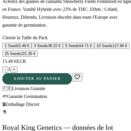
Achetez des graines de cannabis Strawberry Fields Feminized en lign
en France. Variété Hybride avec 23% de THC. Effets : Créatif,
Heureux, Détendu. Livraison discrète dans toute l'Europe avec
garantie de germination.
Choisir la Taille du Pack
1 Seed
15.49
€
3 Seeds
39.22
€
5 Seeds
54.71
€
10 Seeds
117.66
€
25 Seeds
221.35
€
15.49
€
EUR
1
-
+
AJOUTER AU PANIER
🇫🇷
Livraison Gratuite
🌱
Garantie Germination
🔒
Emballage Discret
⚗
Royal King Genetics — données de lot