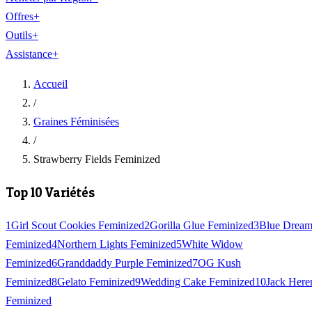
Offres
+
Outils
+
Assistance
+
Accueil
/
Graines Féminisées
/
Strawberry Fields Feminized
Top 10 Variétés
1
Girl Scout Cookies Feminized
2
Gorilla Glue Feminized
3
Blue Drea
Feminized
4
Northern Lights Feminized
5
White Widow
Feminized
6
Granddaddy Purple Feminized
7
OG Kush
Feminized
8
Gelato Feminized
9
Wedding Cake Feminized
10
Jack Here
Feminized