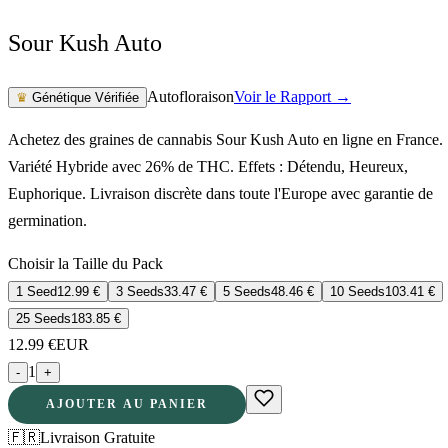
Sour Kush Auto
Autofloraison
Voir le Rapport →
♛
Génétique Vérifiée
Achetez des graines de cannabis Sour Kush Auto en ligne en France.
Variété Hybride avec 26% de THC. Effets : Détendu, Heureux,
Euphorique. Livraison discrète dans toute l'Europe avec garantie de
germination.
Choisir la Taille du Pack
1 Seed
12.99
€
3 Seeds
33.47
€
5 Seeds
48.46
€
10 Seeds
103.41
€
25 Seeds
183.85
€
12.99
€
EUR
1
-
+
AJOUTER AU PANIER
🇫🇷
Livraison Gratuite