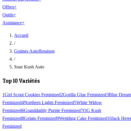
Offres
+
Outils
+
Assistance
+
Accueil
/
Graines Autofloraison
/
Sour Kush Auto
Top 10 Variétés
1
Girl Scout Cookies Feminized
2
Gorilla Glue Feminized
3
Blue Drea
Feminized
4
Northern Lights Feminized
5
White Widow
Feminized
6
Granddaddy Purple Feminized
7
OG Kush
Feminized
8
Gelato Feminized
9
Wedding Cake Feminized
10
Jack Here
Feminized