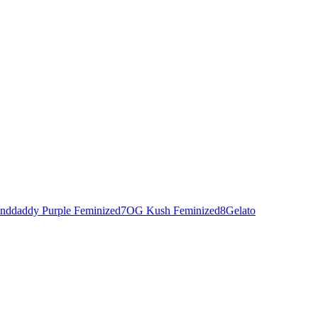
nddaddy Purple Feminized
7
OG Kush Feminized
8
Gelato