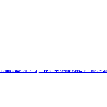
 Feminized
4
Northern Lights Feminized
5
White Widow Feminized
6
Gra