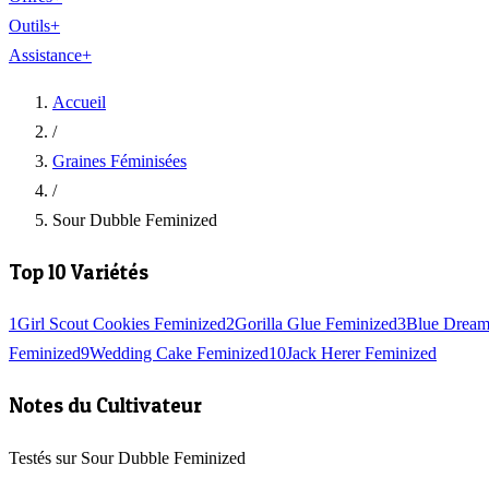
Outils
+
Assistance
+
Accueil
/
Graines Féminisées
/
Sour Dubble Feminized
Top 10 Variétés
1
Girl Scout Cookies Feminized
2
Gorilla Glue Feminized
3
Blue Dream
Feminized
9
Wedding Cake Feminized
10
Jack Herer Feminized
Notes du Cultivateur
Testés sur Sour Dubble Feminized