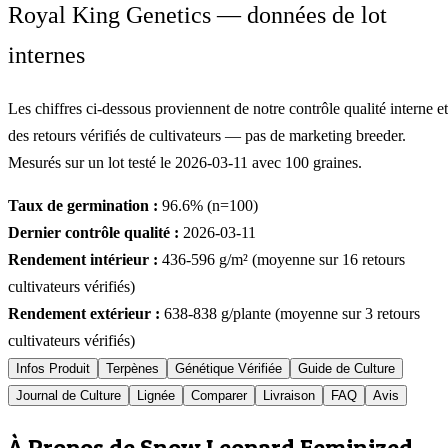
Royal King Genetics — données de lot
internes
Les chiffres ci-dessous proviennent de notre contrôle qualité interne et
des retours vérifiés de cultivateurs — pas de marketing breeder.
Mesurés sur un lot testé le
2026-03-11
avec
100
graines.
Taux de germination :
96.6
% (n=
100
)
Dernier contrôle qualité :
2026-03-11
Rendement intérieur :
436-596
g/m² (moyenne sur
16
retours
cultivateurs vérifiés)
Rendement extérieur :
638-838
g/plante (moyenne sur
3
retours
cultivateurs vérifiés)
Infos Produit
Terpènes
Génétique Vérifiée
Guide de Culture
Journal de Culture
Lignée
Comparer
Livraison
FAQ
Avis
À Propos de Snow Leopard Feminized