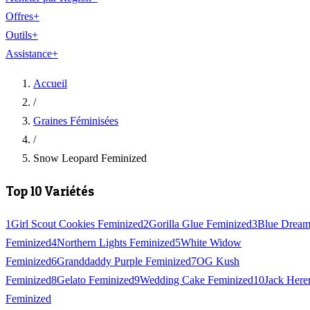
Offres
+
Outils
+
Assistance
+
Accueil
/
Graines Féminisées
/
Snow Leopard Feminized
Top 10 Variétés
1
Girl Scout Cookies Feminized
2
Gorilla Glue Feminized
3
Blue Drea
Feminized
4
Northern Lights Feminized
5
White Widow
Feminized
6
Granddaddy Purple Feminized
7
OG Kush
Feminized
8
Gelato Feminized
9
Wedding Cake Feminized
10
Jack Here
Feminized