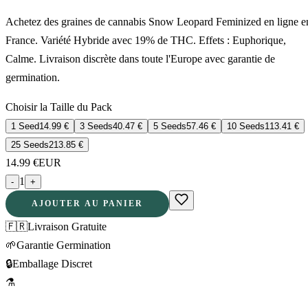
Achetez des graines de cannabis Snow Leopard Feminized en ligne e
France. Variété Hybride avec 19% de THC. Effets : Euphorique,
Calme. Livraison discrète dans toute l'Europe avec garantie de
germination.
Choisir la Taille du Pack
1 Seed
14.99
€
3 Seeds
40.47
€
5 Seeds
57.46
€
10 Seeds
113.41
€
25 Seeds
213.85
€
14.99
€
EUR
1
-
+
AJOUTER AU PANIER
🇫🇷
Livraison Gratuite
🌱
Garantie Germination
🔒
Emballage Discret
⚗