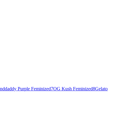
nddaddy Purple Feminized
7
OG Kush Feminized
8
Gelato