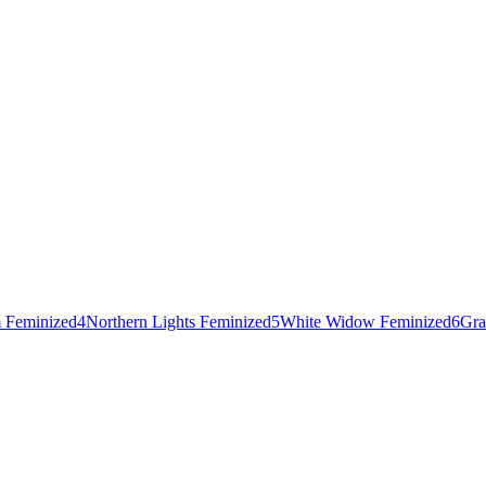
 Feminized
4
Northern Lights Feminized
5
White Widow Feminized
6
Gra