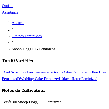
Outils
+
Assistance
+
Accueil
/
Graines Féminisées
/
Snoop Dogg OG Feminized
Top 10 Variétés
1
Girl Scout Cookies Feminized
2
Gorilla Glue Feminized
3
Blue Dream
Feminized
9
Wedding Cake Feminized
10
Jack Herer Feminized
Notes du Cultivateur
Testés sur Snoop Dogg OG Feminized