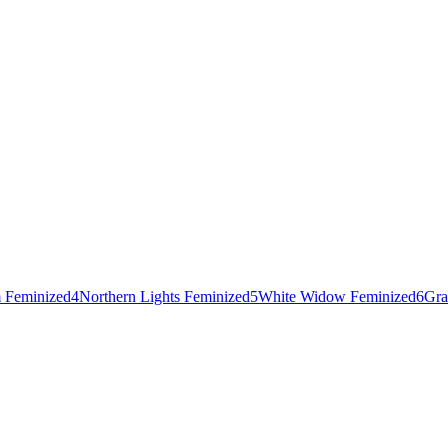
 Feminized
4
Northern Lights Feminized
5
White Widow Feminized
6
Gra