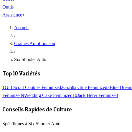
Outils
+
Assistance
+
Accueil
/
Graines Autofloraison
/
Six Shooter Auto
Top 10 Variétés
1
Girl Scout Cookies Feminized
2
Gorilla Glue Feminized
3
Blue Dream
Feminized
9
Wedding Cake Feminized
10
Jack Herer Feminized
Conseils Rapides de Culture
Spécifiques à Six Shooter Auto