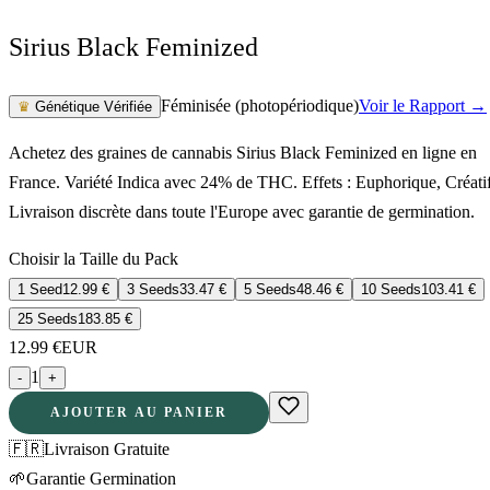
Sirius Black Feminized
Féminisée (photopériodique)
Voir le Rapport →
♛
Génétique Vérifiée
Achetez des graines de cannabis Sirius Black Feminized en ligne en
France. Variété Indica avec 24% de THC. Effets : Euphorique, Créatif
Livraison discrète dans toute l'Europe avec garantie de germination.
Choisir la Taille du Pack
1 Seed
12.99
€
3 Seeds
33.47
€
5 Seeds
48.46
€
10 Seeds
103.41
€
25 Seeds
183.85
€
12.99
€
EUR
1
-
+
AJOUTER AU PANIER
🇫🇷
Livraison Gratuite
🌱
Garantie Germination