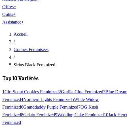
Offres
+
Outils
+
Assistance
+
Accueil
/
Graines Féminisées
/
Sirius Black Feminized
Top 10 Variétés
1
Girl Scout Cookies Feminized
2
Gorilla Glue Feminized
3
Blue Drea
Feminized
4
Northern Lights Feminized
5
White Widow
Feminized
6
Granddaddy Purple Feminized
7
OG Kush
Feminized
8
Gelato Feminized
9
Wedding Cake Feminized
10
Jack Here
Feminized