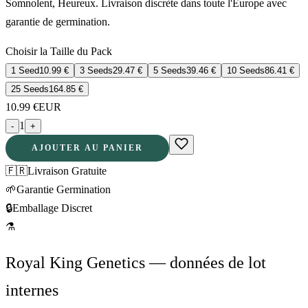
Somnolent, Heureux. Livraison discrète dans toute l'Europe avec
garantie de germination.
Choisir la Taille du Pack
1 Seed
10.99
€
3 Seeds
29.47
€
5 Seeds
39.46
€
10 Seeds
86.41
€
25 Seeds
164.85
€
10.99
€
EUR
1
-
+
AJOUTER AU PANIER
🇫🇷
Livraison Gratuite
🌱
Garantie Germination
🔒
Emballage Discret
⚗
Royal King Genetics — données de lot
internes