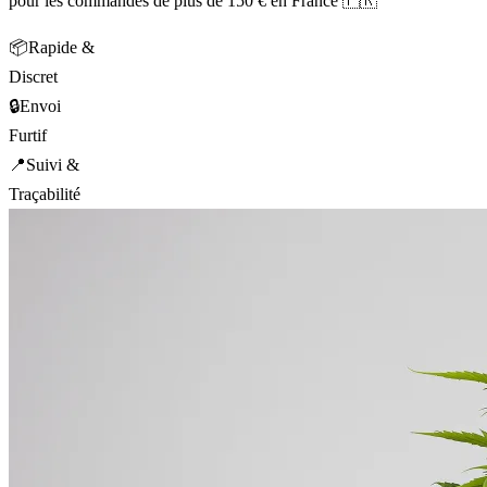
pour les commandes de plus de 150 € en France 🇫🇷
📦
Rapide &
Discret
🔒
Envoi
Furtif
📍
Suivi &
Traçabilité