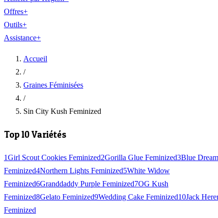
Offres
+
Outils
+
Assistance
+
Accueil
/
Graines Féminisées
/
Sin City Kush Feminized
Top 10 Variétés
1
Girl Scout Cookies Feminized
2
Gorilla Glue Feminized
3
Blue Drea
Feminized
4
Northern Lights Feminized
5
White Widow
Feminized
6
Granddaddy Purple Feminized
7
OG Kush
Feminized
8
Gelato Feminized
9
Wedding Cake Feminized
10
Jack Here
Feminized