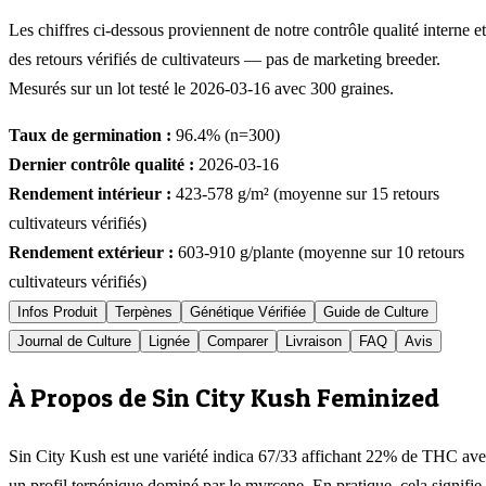
Les chiffres ci-dessous proviennent de notre contrôle qualité interne et
des retours vérifiés de cultivateurs — pas de marketing breeder.
Mesurés sur un lot testé le
2026-03-16
avec
300
graines.
Taux de germination :
96.4
% (n=
300
)
Dernier contrôle qualité :
2026-03-16
Rendement intérieur :
423-578
g/m² (moyenne sur
15
retours
cultivateurs vérifiés)
Rendement extérieur :
603-910
g/plante (moyenne sur
10
retours
cultivateurs vérifiés)
Infos Produit
Terpènes
Génétique Vérifiée
Guide de Culture
Journal de Culture
Lignée
Comparer
Livraison
FAQ
Avis
À Propos de Sin City Kush Feminized
Sin City Kush est une variété indica 67/33 affichant 22% de THC av
un profil terpénique dominé par le myrcene. En pratique, cela signifie