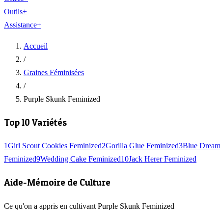
Outils
+
Assistance
+
Accueil
/
Graines Féminisées
/
Purple Skunk Feminized
Top 10 Variétés
1
Girl Scout Cookies Feminized
2
Gorilla Glue Feminized
3
Blue Dream
Feminized
9
Wedding Cake Feminized
10
Jack Herer Feminized
Aide-Mémoire de Culture
Ce qu'on a appris en cultivant Purple Skunk Feminized