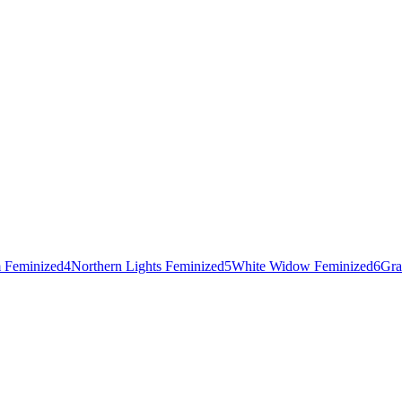
 Feminized
4
Northern Lights Feminized
5
White Widow Feminized
6
Gra