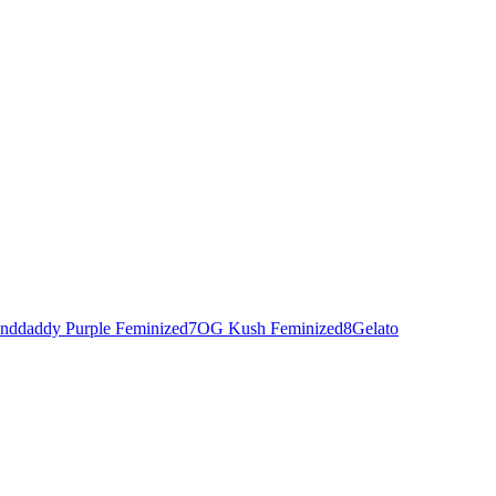
nddaddy Purple Feminized
7
OG Kush Feminized
8
Gelato