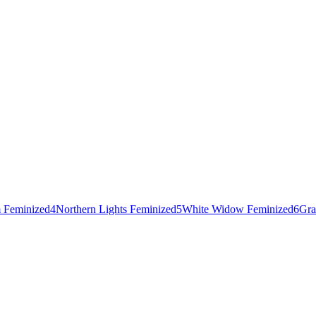
 Feminized
4
Northern Lights Feminized
5
White Widow Feminized
6
Gra