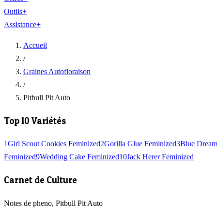
Outils
+
Assistance
+
Accueil
/
Graines Autofloraison
/
Pitbull Pit Auto
Top 10 Variétés
1
Girl Scout Cookies Feminized
2
Gorilla Glue Feminized
3
Blue Dream
Feminized
9
Wedding Cake Feminized
10
Jack Herer Feminized
Carnet de Culture
Notes de pheno, Pitbull Pit Auto