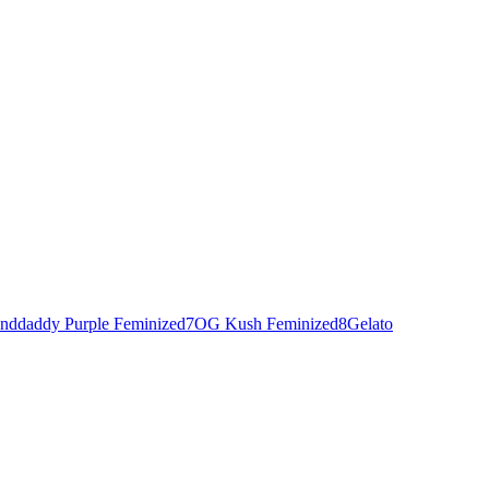
nddaddy Purple Feminized
7
OG Kush Feminized
8
Gelato