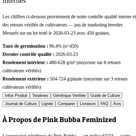
internes
Les chiffres ci-dessous proviennent de notre contrôle qualité interne et
des retours vérifiés de cultivateurs — pas de marketing breeder.
Mesurés sur un lot testé le
2026-03-23
avec
450
graines.
Taux de germination :
96.4
% (n=
450
)
Dernier contrôle qualité :
2026-03-23
Rendement intérieur :
480-628
g/m² (moyenne sur
8
retours
cultivateurs vérifiés)
Rendement extérieur :
504-724
g/plante (moyenne sur
3
retours
cultivateurs vérifiés)
Infos Produit
Terpènes
Génétique Vérifiée
Guide de Culture
Journal de Culture
Lignée
Comparer
Livraison
FAQ
Avis
À Propos de Pink Bubba Feminized
L'expression génétique de Pink Bubba — un indica 67/33 — varie