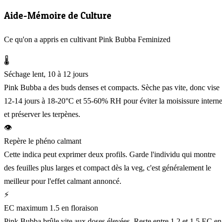
Aide-Mémoire de Culture
Ce qu'on a appris en cultivant Pink Bubba Feminized
🌡️
Séchage lent, 10 à 12 jours
Pink Bubba a des buds denses et compacts. Sèche pas vite, donc vise
12-14 jours à 18-20°C et 55-60% RH pour éviter la moisissure intern
et préserver les terpènes.
👁️
Repère le phéno calmant
Cette indica peut exprimer deux profils. Garde l'individu qui montre
des feuilles plus larges et compact dès la veg, c'est généralement le
meilleur pour l'effet calmant annoncé.
⚡
EC maximum 1.5 en floraison
Pink Bubba brûle vite aux doses élevées. Reste entre 1.2 et 1.5 EC en