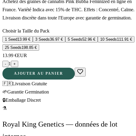
Achetez des graines de cannabis Pink Bubba Feminized en ligne en
France. Variété Indica avec 15% de THC. Effets : Concentré, Calme.
Livraison discrète dans toute l'Europe avec garantie de germination.
Choisir la Taille du Pack
1 Seed
13.99
€
3 Seeds
36.97
€
5 Seeds
52.96
€
10 Seeds
111.91
€
25 Seeds
198.85
€
13.99
€
EUR
1
-
+
AJOUTER AU PANIER
🇫🇷
Livraison Gratuite
🌱
Garantie Germination
🔒
Emballage Discret
⚗
Royal King Genetics — données de lot