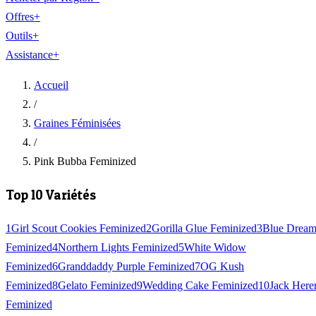
Offres
+
Outils
+
Assistance
+
Accueil
/
Graines Féminisées
/
Pink Bubba Feminized
Top 10 Variétés
1
Girl Scout Cookies Feminized
2
Gorilla Glue Feminized
3
Blue Drea
Feminized
4
Northern Lights Feminized
5
White Widow
Feminized
6
Granddaddy Purple Feminized
7
OG Kush
Feminized
8
Gelato Feminized
9
Wedding Cake Feminized
10
Jack Here
Feminized