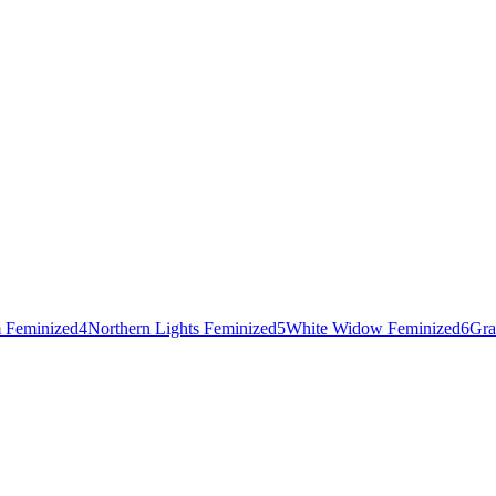
 Feminized
4
Northern Lights Feminized
5
White Widow Feminized
6
Gra