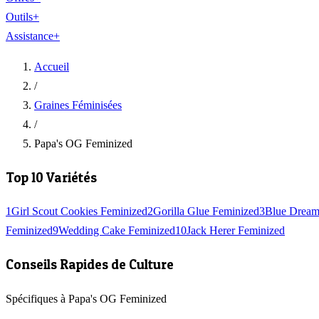
Outils
+
Assistance
+
Accueil
/
Graines Féminisées
/
Papa's OG Feminized
Top 10 Variétés
1
Girl Scout Cookies Feminized
2
Gorilla Glue Feminized
3
Blue Dream
Feminized
9
Wedding Cake Feminized
10
Jack Herer Feminized
Conseils Rapides de Culture
Spécifiques à Papa's OG Feminized