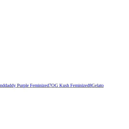
nddaddy Purple Feminized
7
OG Kush Feminized
8
Gelato