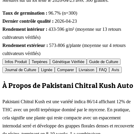
Mesurés sur un lot testé le
2026-04-23
avec
300
graines.
Taux de germination :
96.7
% (n=
300
)
Dernier contrôle qualité :
2026-04-23
Rendement intérieur :
433-596
g/m² (moyenne sur
13
retours
cultivateurs vérifiés)
Rendement extérieur :
573-806
g/plante (moyenne sur
4
retours
cultivateurs vérifiés)
Infos Produit
Terpènes
Génétique Vérifiée
Guide de Culture
Journal de Culture
Lignée
Comparer
Livraison
FAQ
Avis
À Propos de Pakistani Chitral Kush Auto
Pakistani Chitral Kush est une variété indica 86/14 affichant 12% de
THC avec un profil terpénique dominé par le myrcene. En pratique,
cela signifie une plante qui reste compacte avec un espacement
internodal serré et développe des grappes florales denses et recouverte
de résine, terminant en 8-10 weeks. La combinaison