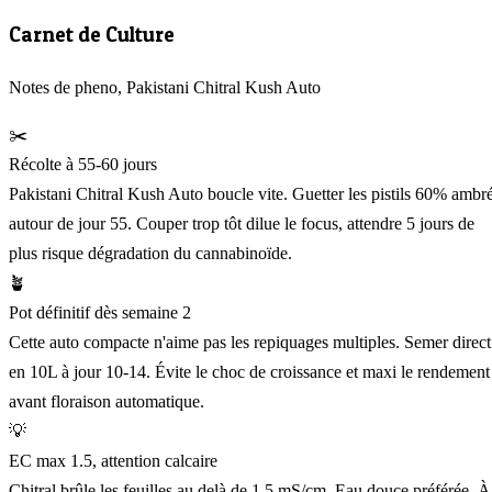
Carnet de Culture
Notes de pheno, Pakistani Chitral Kush Auto
✂️
Récolte à 55-60 jours
Pakistani Chitral Kush Auto boucle vite. Guetter les pistils 60% ambr
autour de jour 55. Couper trop tôt dilue le focus, attendre 5 jours de
plus risque dégradation du cannabinoïde.
🪴
Pot définitif dès semaine 2
Cette auto compacte n'aime pas les repiquages multiples. Semer direct
en 10L à jour 10-14. Évite le choc de croissance et maxi le rendement
avant floraison automatique.
💡
EC max 1.5, attention calcaire
Chitral brûle les feuilles au delà de 1.5 mS/cm. Eau douce préférée. À