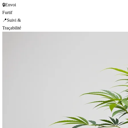
🔒
Envoi
Furtif
📍
Suivi &
Traçabilité