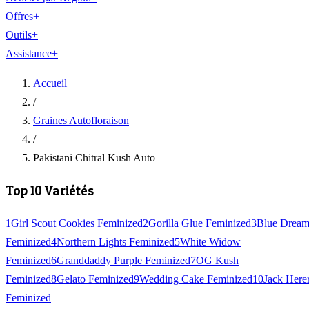
Offres
+
Outils
+
Assistance
+
Accueil
/
Graines Autofloraison
/
Pakistani Chitral Kush Auto
Top 10 Variétés
1
Girl Scout Cookies Feminized
2
Gorilla Glue Feminized
3
Blue Drea
Feminized
4
Northern Lights Feminized
5
White Widow
Feminized
6
Granddaddy Purple Feminized
7
OG Kush
Feminized
8
Gelato Feminized
9
Wedding Cake Feminized
10
Jack Here
Feminized