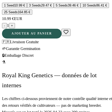
1 Seed
10.99
€
3 Seeds
29.47
€
5 Seeds
39.46
€
10 Seeds
86.41
€
25 Seeds
164.85
€
10.99
€
EUR
1
-
+
AJOUTER AU PANIER
🇫🇷
Livraison Gratuite
🌱
Garantie Germination
🔒
Emballage Discret
⚗
Royal King Genetics — données de lot
internes
Les chiffres ci-dessous proviennent de notre contrôle qualité interne et
des retours vérifiés de cultivateurs — pas de marketing breeder.