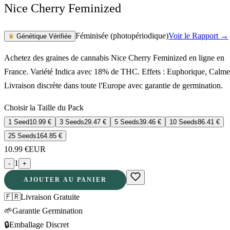
Nice Cherry Feminized
Féminisée (photopériodique)
Voir le Rapport →
♛
Génétique Vérifiée
Achetez des graines de cannabis Nice Cherry Feminized en ligne en
France. Variété Indica avec 18% de THC. Effets : Euphorique, Calme
Livraison discrète dans toute l'Europe avec garantie de germination.
Choisir la Taille du Pack
1 Seed
10.99
€
3 Seeds
29.47
€
5 Seeds
39.46
€
10 Seeds
86.41
€
25 Seeds
164.85
€
10.99
€
EUR
1
-
+
AJOUTER AU PANIER
🇫🇷
Livraison Gratuite
🌱
Garantie Germination
🔒
Emballage Discret