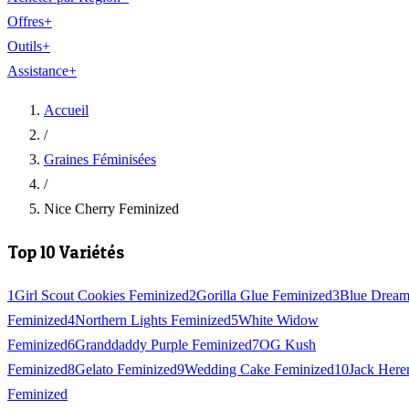
Offres
+
Outils
+
Assistance
+
Accueil
/
Graines Féminisées
/
Nice Cherry Feminized
Top 10 Variétés
1
Girl Scout Cookies Feminized
2
Gorilla Glue Feminized
3
Blue Drea
Feminized
4
Northern Lights Feminized
5
White Widow
Feminized
6
Granddaddy Purple Feminized
7
OG Kush
Feminized
8
Gelato Feminized
9
Wedding Cake Feminized
10
Jack Here
Feminized