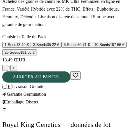
Achetez des graines de cannabis MK Ultra Feminized en ligne en
France. Variété Hybride avec 22% de THC. Effets : Euphorique,
Heureux, Détendu. Livraison discrète dans toute l'Europe avec
garantie de germination.
Choisir la Taille du Pack
1 Seed
13.49
€
3 Seeds
35.22
€
5 Seeds
50.71
€
10 Seeds
107.66
€
25 Seeds
191.35
€
13.49
€
EUR
1
-
+
AJOUTER AU PANIER
🇫🇷
Livraison Gratuite
🌱
Garantie Germination
🔒
Emballage Discret
⚗
Royal King Genetics — données de lot