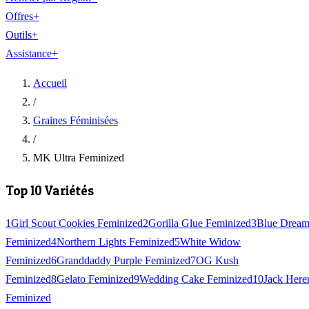
Offres
+
Outils
+
Assistance
+
Accueil
/
Graines Féminisées
/
MK Ultra Feminized
Top 10 Variétés
1
Girl Scout Cookies Feminized
2
Gorilla Glue Feminized
3
Blue Drea
Feminized
4
Northern Lights Feminized
5
White Widow
Feminized
6
Granddaddy Purple Feminized
7
OG Kush
Feminized
8
Gelato Feminized
9
Wedding Cake Feminized
10
Jack Here
Feminized