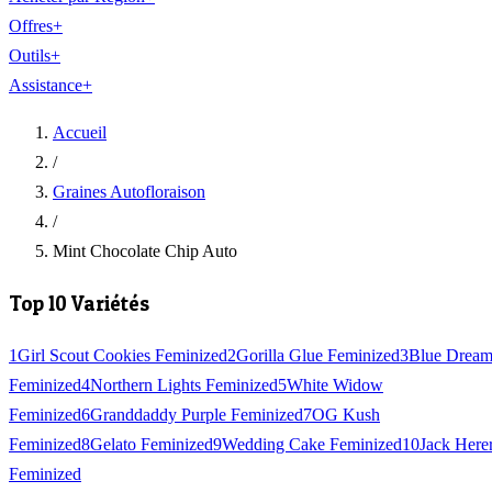
Offres
+
Outils
+
Assistance
+
Accueil
/
Graines Autofloraison
/
Mint Chocolate Chip Auto
Top 10 Variétés
1
Girl Scout Cookies Feminized
2
Gorilla Glue Feminized
3
Blue Drea
Feminized
4
Northern Lights Feminized
5
White Widow
Feminized
6
Granddaddy Purple Feminized
7
OG Kush
Feminized
8
Gelato Feminized
9
Wedding Cake Feminized
10
Jack Here
Feminized