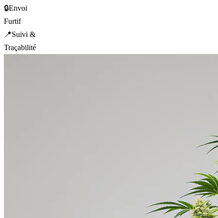
🔒
Envoi
Furtif
📍
Suivi &
Traçabilité