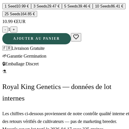
1 Seed
10.99
€
3 Seeds
29.47
€
5 Seeds
39.46
€
10 Seeds
86.41
€
25 Seeds
164.85
€
10.99
€
EUR
1
-
+
AJOUTER AU PANIER
🇫🇷
Livraison Gratuite
🌱
Garantie Germination
🔒
Emballage Discret
⚗
Royal King Genetics — données de lot
internes
Les chiffres ci-dessous proviennent de notre contrôle qualité interne et
des retours vérifiés de cultivateurs — pas de marketing breeder.