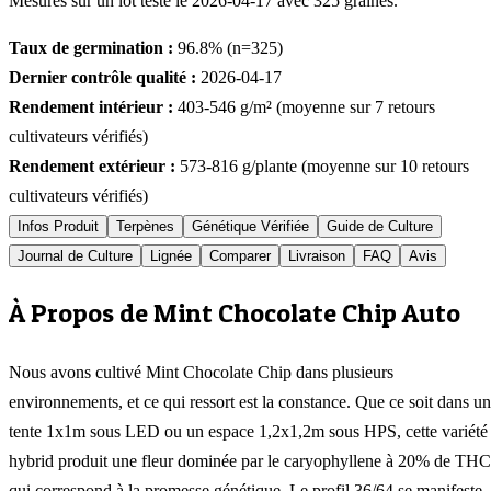
Mesurés sur un lot testé le
2026-04-17
avec
325
graines.
Taux de germination :
96.8
% (n=
325
)
Dernier contrôle qualité :
2026-04-17
Rendement intérieur :
403-546
g/m² (moyenne sur
7
retours
cultivateurs vérifiés)
Rendement extérieur :
573-816
g/plante (moyenne sur
10
retours
cultivateurs vérifiés)
Infos Produit
Terpènes
Génétique Vérifiée
Guide de Culture
Journal de Culture
Lignée
Comparer
Livraison
FAQ
Avis
À Propos de Mint Chocolate Chip Auto
Nous avons cultivé Mint Chocolate Chip dans plusieurs
environnements, et ce qui ressort est la constance. Que ce soit dans u
tente 1x1m sous LED ou un espace 1,2x1,2m sous HPS, cette variété
hybrid produit une fleur dominée par le caryophyllene à 20% de THC
qui correspond à la promesse génétique. Le profil 36/64 se manifeste