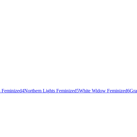
 Feminized
4
Northern Lights Feminized
5
White Widow Feminized
6
Gra