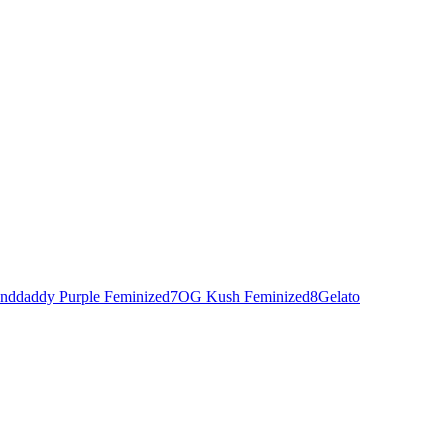
nddaddy Purple Feminized
7
OG Kush Feminized
8
Gelato