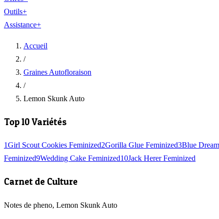
Outils
+
Assistance
+
Accueil
/
Graines Autofloraison
/
Lemon Skunk Auto
Top 10 Variétés
1
Girl Scout Cookies Feminized
2
Gorilla Glue Feminized
3
Blue Dream
Feminized
9
Wedding Cake Feminized
10
Jack Herer Feminized
Carnet de Culture
Notes de pheno, Lemon Skunk Auto