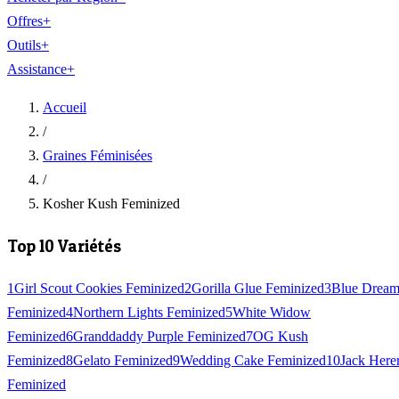
Offres
+
Outils
+
Assistance
+
Accueil
/
Graines Féminisées
/
Kosher Kush Feminized
Top 10 Variétés
1
Girl Scout Cookies Feminized
2
Gorilla Glue Feminized
3
Blue Drea
Feminized
4
Northern Lights Feminized
5
White Widow
Feminized
6
Granddaddy Purple Feminized
7
OG Kush
Feminized
8
Gelato Feminized
9
Wedding Cake Feminized
10
Jack Here
Feminized