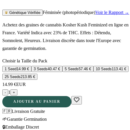
Féminisée (photopériodique)
Voir le Rapport →
♛
Génétique Vérifiée
Achetez des graines de cannabis Kosher Kush Feminized en ligne en
France. Variété Indica avec 23% de THC. Effets : Détendu,
Somnolent, Heureux. Livraison discrète dans toute l'Europe avec
garantie de germination.
Choisir la Taille du Pack
1 Seed
14.99
€
3 Seeds
40.47
€
5 Seeds
57.46
€
10 Seeds
113.41
€
25 Seeds
213.85
€
14.99
€
EUR
1
-
+
AJOUTER AU PANIER
🇫🇷
Livraison Gratuite
🌱
Garantie Germination
🔒
Emballage Discret