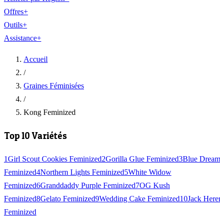
Offres
+
Outils
+
Assistance
+
Accueil
/
Graines Féminisées
/
Kong Feminized
Top 10 Variétés
1
Girl Scout Cookies Feminized
2
Gorilla Glue Feminized
3
Blue Drea
Feminized
4
Northern Lights Feminized
5
White Widow
Feminized
6
Granddaddy Purple Feminized
7
OG Kush
Feminized
8
Gelato Feminized
9
Wedding Cake Feminized
10
Jack Here
Feminized