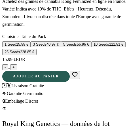
Achetez des graines de cannabis Kong Feminized en ligne en France.
Variété Indica avec 19% de THC. Effets : Heureux, Détendu,
Somnolent. Livraison discrète dans toute l'Europe avec garantie de
germination.
Choisir la Taille du Pack
1 Seed
15.99
€
3 Seeds
40.97
€
5 Seeds
56.96
€
10 Seeds
121.91
€
25 Seeds
228.85
€
15.99
€
EUR
1
-
+
AJOUTER AU PANIER
🇫🇷
Livraison Gratuite
🌱
Garantie Germination
🔒
Emballage Discret
⚗
Royal King Genetics — données de lot