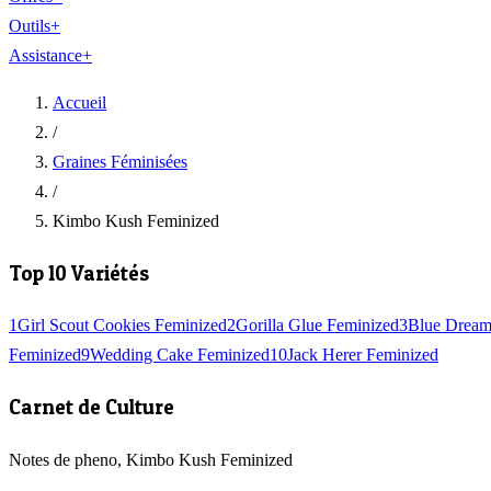
Outils
+
Assistance
+
Accueil
/
Graines Féminisées
/
Kimbo Kush Feminized
Top 10 Variétés
1
Girl Scout Cookies Feminized
2
Gorilla Glue Feminized
3
Blue Dream
Feminized
9
Wedding Cake Feminized
10
Jack Herer Feminized
Carnet de Culture
Notes de pheno, Kimbo Kush Feminized