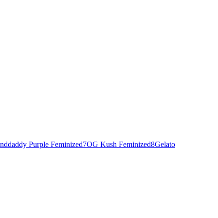
nddaddy Purple Feminized
7
OG Kush Feminized
8
Gelato