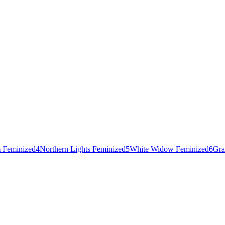
 Feminized
4
Northern Lights Feminized
5
White Widow Feminized
6
Gra