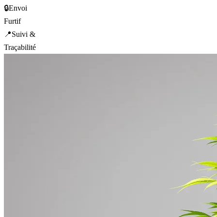
🔒
Envoi
Furtif
📍
Suivi &
Traçabilité