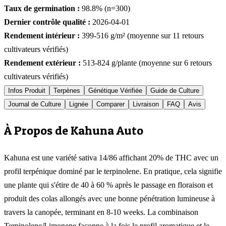
Taux de germination :
98.8
% (n=
300
)
Dernier contrôle qualité :
2026-04-01
Rendement intérieur :
399-516
g/m² (moyenne sur
11
retours
cultivateurs vérifiés)
Rendement extérieur :
513-824
g/plante (moyenne sur
6
retours
cultivateurs vérifiés)
Infos Produit
Terpènes
Génétique Vérifiée
Guide de Culture
Journal de Culture
Lignée
Comparer
Livraison
FAQ
Avis
À Propos de Kahuna Auto
Kahuna est une variété sativa 14/86 affichant 20% de THC avec un
profil terpénique dominé par le terpinolene. En pratique, cela signifie
une plante qui s'étire de 40 à 60 % après le passage en floraison et
produit des colas allongés avec une bonne pénétration lumineuse à
travers la canopée, terminant en 8-10 weeks. La combinaison
Terpinolene/Limonene façonne à la fois le profil aromatique et le