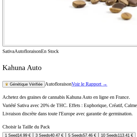
Sativa
Autofloraison
En Stock
Kahuna Auto
Autofloraison
Voir le Rapport →
♛
Génétique Vérifiée
Achetez des graines de cannabis Kahuna Auto en ligne en France.
Variété Sativa avec 20% de THC. Effets : Euphorique, Créatif, Calme
Livraison discrète dans toute l'Europe avec garantie de germination.
Choisir la Taille du Pack
1 Seed
14.99
€
3 Seeds
40.47
€
5 Seeds
57.46
€
10 Seeds
113.41
€