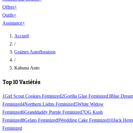
Offres
+
Outils
+
Assistance
+
Accueil
/
Graines Autofloraison
/
Kahuna Auto
Top 10 Variétés
1
Girl Scout Cookies Feminized
2
Gorilla Glue Feminized
3
Blue Drea
Feminized
4
Northern Lights Feminized
5
White Widow
Feminized
6
Granddaddy Purple Feminized
7
OG Kush
Feminized
8
Gelato Feminized
9
Wedding Cake Feminized
10
Jack Here
Feminized