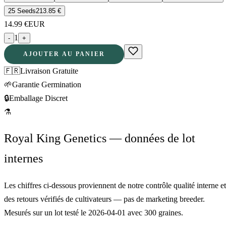
25 Seeds
213.85
€
14.99
€
EUR
1
-
+
AJOUTER AU PANIER
🇫🇷
Livraison Gratuite
🌱
Garantie Germination
🔒
Emballage Discret
⚗
Royal King Genetics — données de lot
internes
Les chiffres ci-dessous proviennent de notre contrôle qualité interne et
des retours vérifiés de cultivateurs — pas de marketing breeder.
Mesurés sur un lot testé le
2026-04-01
avec
300
graines.