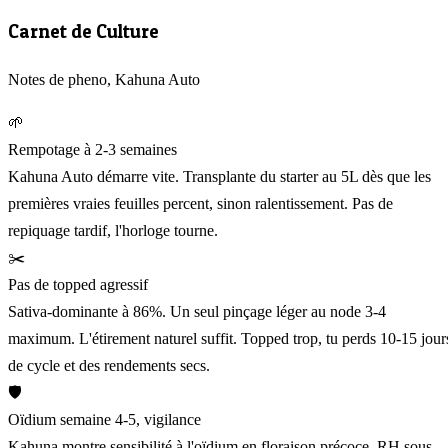
Carnet de Culture
Notes de pheno, Kahuna Auto
🌱
Rempotage à 2-3 semaines
Kahuna Auto démarre vite. Transplante du starter au 5L dès que les
premières vraies feuilles percent, sinon ralentissement. Pas de
repiquage tardif, l'horloge tourne.
✂️
Pas de topped agressif
Sativa-dominante à 86%. Un seul pinçage léger au node 3-4
maximum. L'étirement naturel suffit. Topped trop, tu perds 10-15 jour
de cycle et des rendements secs.
🛡️
Oïdium semaine 4-5, vigilance
Kahuna montre sensibilité à l'oïdium en floraison précoce. RH sous