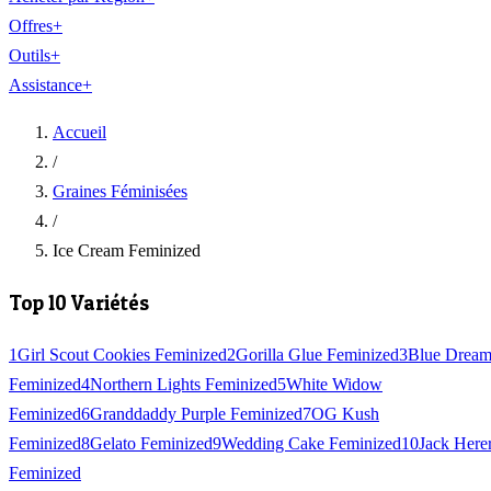
Offres
+
Outils
+
Assistance
+
Accueil
/
Graines Féminisées
/
Ice Cream Feminized
Top 10 Variétés
1
Girl Scout Cookies Feminized
2
Gorilla Glue Feminized
3
Blue Drea
Feminized
4
Northern Lights Feminized
5
White Widow
Feminized
6
Granddaddy Purple Feminized
7
OG Kush
Feminized
8
Gelato Feminized
9
Wedding Cake Feminized
10
Jack Here
Feminized