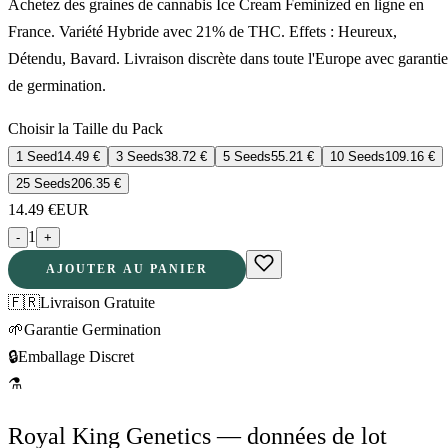
Achetez des graines de cannabis Ice Cream Feminized en ligne en
France. Variété Hybride avec 21% de THC. Effets : Heureux,
Détendu, Bavard. Livraison discrète dans toute l'Europe avec garantie
de germination.
Choisir la Taille du Pack
1 Seed
14.49
€
3 Seeds
38.72
€
5 Seeds
55.21
€
10 Seeds
109.16
€
25 Seeds
206.35
€
14.49
€
EUR
1
-
+
AJOUTER AU PANIER
🇫🇷
Livraison Gratuite
🌱
Garantie Germination
🔒
Emballage Discret
⚗
Royal King Genetics — données de lot