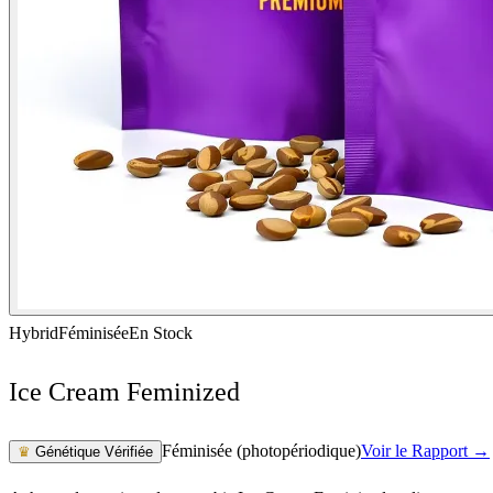
Hybrid
Féminisée
En Stock
Ice Cream Feminized
Féminisée (photopériodique)
Voir le Rapport →
♛
Génétique Vérifiée