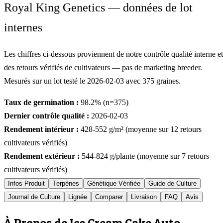
Royal King Genetics — données de lot
internes
Les chiffres ci-dessous proviennent de notre contrôle qualité interne et
des retours vérifiés de cultivateurs — pas de marketing breeder.
Mesurés sur un lot testé le
2026-02-03
avec
375
graines.
Taux de germination :
98.2
% (n=
375
)
Dernier contrôle qualité :
2026-02-03
Rendement intérieur :
428-552
g/m² (moyenne sur
12
retours
cultivateurs vérifiés)
Rendement extérieur :
544-824
g/plante (moyenne sur
7
retours
cultivateurs vérifiés)
Infos Produit
Terpènes
Génétique Vérifiée
Guide de Culture
Journal de Culture
Lignée
Comparer
Livraison
FAQ
Avis
À Propos de Ice Cream Cake Auto