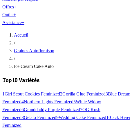
Offres
+
Outils
+
Assistance
+
Accueil
/
Graines Autofloraison
/
Ice Cream Cake Auto
Top 10 Variétés
1
Girl Scout Cookies Feminized
2
Gorilla Glue Feminized
3
Blue Drea
Feminized
4
Northern Lights Feminized
5
White Widow
Feminized
6
Granddaddy Purple Feminized
7
OG Kush
Feminized
8
Gelato Feminized
9
Wedding Cake Feminized
10
Jack Here
Feminized