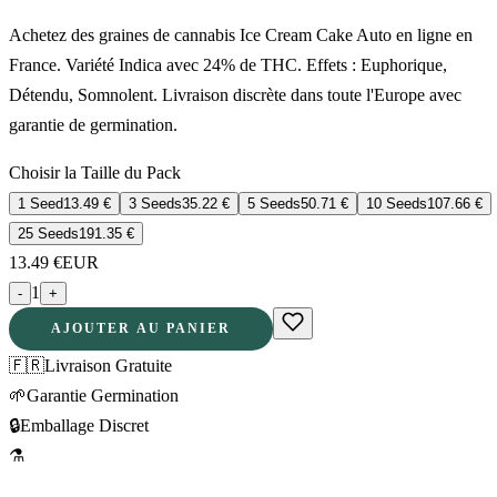
Achetez des graines de cannabis Ice Cream Cake Auto en ligne en
France. Variété Indica avec 24% de THC. Effets : Euphorique,
Détendu, Somnolent. Livraison discrète dans toute l'Europe avec
garantie de germination.
Choisir la Taille du Pack
1 Seed
13.49
€
3 Seeds
35.22
€
5 Seeds
50.71
€
10 Seeds
107.66
€
25 Seeds
191.35
€
13.49
€
EUR
1
-
+
AJOUTER AU PANIER
🇫🇷
Livraison Gratuite
🌱
Garantie Germination
🔒
Emballage Discret
⚗