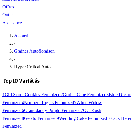
Offres
+
Outils
+
Assistance
+
Accueil
/
Graines Autofloraison
/
Hyper Critical Auto
Top 10 Variétés
1
Girl Scout Cookies Feminized
2
Gorilla Glue Feminized
3
Blue Drea
Feminized
4
Northern Lights Feminized
5
White Widow
Feminized
6
Granddaddy Purple Feminized
7
OG Kush
Feminized
8
Gelato Feminized
9
Wedding Cake Feminized
10
Jack Here
Feminized