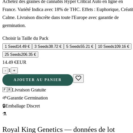
Achetez des graines de cannabis Hyper Critical Auto en ligne en
France. Variété Indica avec 18% de THC. Effets : Euphorique, Créatif
Calme. Livraison discrète dans toute l'Europe avec garantie de
germination.
Choisir la Taille du Pack
1 Seed
14.49
€
3 Seeds
38.72
€
5 Seeds
55.21
€
10 Seeds
109.16
€
25 Seeds
206.35
€
14.49
€
EUR
1
-
+
AJOUTER AU PANIER
🇫🇷
Livraison Gratuite
🌱
Garantie Germination
🔒
Emballage Discret
⚗
Royal King Genetics — données de lot