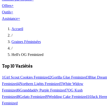
Offres
+
Outils
+
Assistance
+
Accueil
/
Graines Féminisées
/
Hell's OG Feminized
Top 10 Variétés
1
Girl Scout Cookies Feminized
2
Gorilla Glue Feminized
3
Blue Drea
Feminized
4
Northern Lights Feminized
5
White Widow
Feminized
6
Granddaddy Purple Feminized
7
OG Kush
Feminized
8
Gelato Feminized
9
Wedding Cake Feminized
10
Jack Here
Feminized