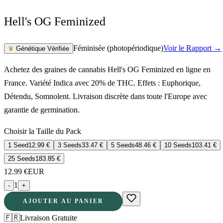
Hell's OG Feminized
Féminisée (photopériodique)
Voir le Rapport →
♛
Génétique Vérifiée
Achetez des graines de cannabis Hell's OG Feminized en ligne en
France. Variété Indica avec 20% de THC. Effets : Euphorique,
Détendu, Somnolent. Livraison discrète dans toute l'Europe avec
garantie de germination.
Choisir la Taille du Pack
1 Seed
12.99
€
3 Seeds
33.47
€
5 Seeds
48.46
€
10 Seeds
103.41
€
25 Seeds
183.85
€
12.99
€
EUR
1
-
+
AJOUTER AU PANIER
🇫🇷
Livraison Gratuite