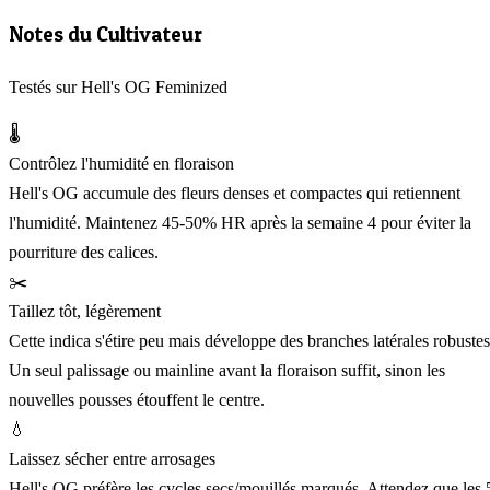
Notes du Cultivateur
Testés sur Hell's OG Feminized
🌡️
Contrôlez l'humidité en floraison
Hell's OG accumule des fleurs denses et compactes qui retiennent
l'humidité. Maintenez 45-50% HR après la semaine 4 pour éviter la
pourriture des calices.
✂️
Taillez tôt, légèrement
Cette indica s'étire peu mais développe des branches latérales robustes
Un seul palissage ou mainline avant la floraison suffit, sinon les
nouvelles pousses étouffent le centre.
💧
Laissez sécher entre arrosages
Hell's OG préfère les cycles secs/mouillés marqués. Attendez que les 