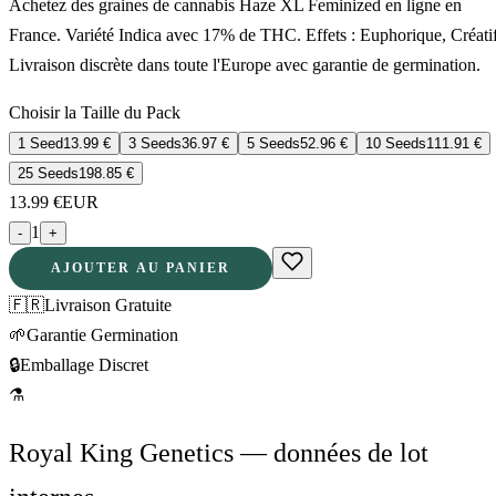
Achetez des graines de cannabis Haze XL Feminized en ligne en
France. Variété Indica avec 17% de THC. Effets : Euphorique, Créatif
Livraison discrète dans toute l'Europe avec garantie de germination.
Choisir la Taille du Pack
1 Seed
13.99
€
3 Seeds
36.97
€
5 Seeds
52.96
€
10 Seeds
111.91
€
25 Seeds
198.85
€
13.99
€
EUR
1
-
+
AJOUTER AU PANIER
🇫🇷
Livraison Gratuite
🌱
Garantie Germination
🔒
Emballage Discret
⚗
Royal King Genetics — données de lot