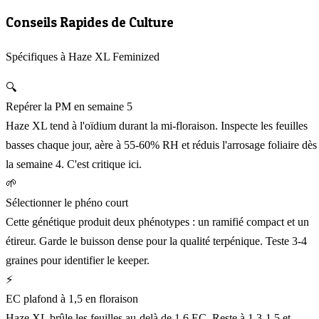
Conseils Rapides de Culture
Spécifiques à Haze XL Feminized
🔍
Repérer la PM en semaine 5
Haze XL tend à l'oïdium durant la mi-floraison. Inspecte les feuilles
basses chaque jour, aère à 55-60% RH et réduis l'arrosage foliaire dès
la semaine 4. C'est critique ici.
🌱
Sélectionner le phéno court
Cette génétique produit deux phénotypes : un ramifié compact et un
étireur. Garde le buisson dense pour la qualité terpénique. Teste 3-4
graines pour identifier le keeper.
⚡
EC plafond à 1,5 en floraison
Haze XL brûle les feuilles au-delà de 1,6 EC. Reste à 1,3-1,5 et