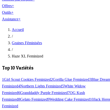
Offres
+
Outils
+
Assistance
+
Accueil
/
Graines Féminisées
/
Haze XL Feminized
Top 10 Variétés
1
Girl Scout Cookies Feminized
2
Gorilla Glue Feminized
3
Blue Drea
Feminized
4
Northern Lights Feminized
5
White Widow
Feminized
6
Granddaddy Purple Feminized
7
OG Kush
Feminized
8
Gelato Feminized
9
Wedding Cake Feminized
10
Jack Here
Feminized