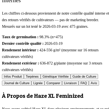
internes
Les chiffres ci-dessous proviennent de notre contrôle qualité interne et
des retours vérifiés de cultivateurs — pas de marketing breeder.
Mesurés sur un lot testé le
2026-03-19
avec
475
graines.
Taux de germination :
98.3
% (n=
475
)
Dernier contrôle qualité :
2026-03-19
Rendement intérieur :
424-556
g/m² (moyenne sur
16
retours
cultivateurs vérifiés)
Rendement extérieur :
636-872
g/plante (moyenne sur
3
retours
cultivateurs vérifiés)
Infos Produit
Terpènes
Génétique Vérifiée
Guide de Culture
Journal de Culture
Lignée
Comparer
Livraison
FAQ
Avis
À Propos de Haze XL Feminized
Nous avons cultivé Haze XL dans plusieurs environnements, et ce qu