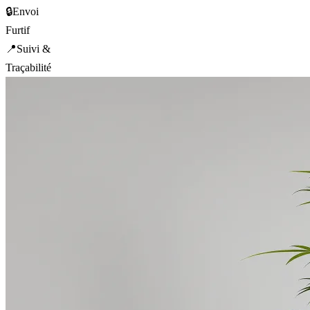
🔒
Envoi
Furtif
📍
Suivi &
Traçabilité