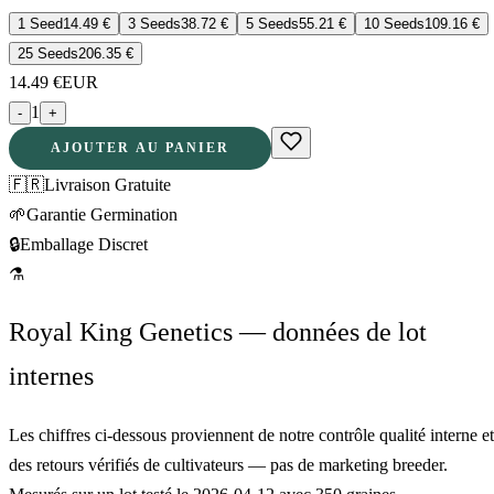
1 Seed
14.49
€
3 Seeds
38.72
€
5 Seeds
55.21
€
10 Seeds
109.16
€
25 Seeds
206.35
€
14.49
€
EUR
1
-
+
AJOUTER AU PANIER
🇫🇷
Livraison Gratuite
🌱
Garantie Germination
🔒
Emballage Discret
⚗
Royal King Genetics — données de lot
internes
Les chiffres ci-dessous proviennent de notre contrôle qualité interne et
des retours vérifiés de cultivateurs — pas de marketing breeder.