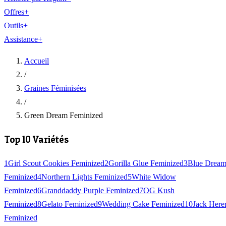
Offres
+
Outils
+
Assistance
+
Accueil
/
Graines Féminisées
/
Green Dream Feminized
Top 10 Variétés
1
Girl Scout Cookies Feminized
2
Gorilla Glue Feminized
3
Blue Drea
Feminized
4
Northern Lights Feminized
5
White Widow
Feminized
6
Granddaddy Purple Feminized
7
OG Kush
Feminized
8
Gelato Feminized
9
Wedding Cake Feminized
10
Jack Here
Feminized