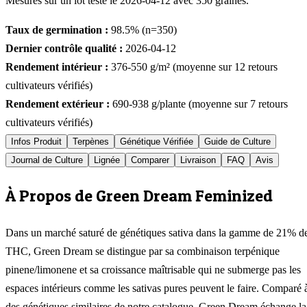
Mesurés sur un lot testé le
2026-04-12
avec
350
graines.
Taux de germination :
98.5
% (n=
350
)
Dernier contrôle qualité :
2026-04-12
Rendement intérieur :
376-550
g/m² (moyenne sur
12
retours
cultivateurs vérifiés)
Rendement extérieur :
690-938
g/plante (moyenne sur
7
retours
cultivateurs vérifiés)
Infos Produit
Terpènes
Génétique Vérifiée
Guide de Culture
Journal de Culture
Lignée
Comparer
Livraison
FAQ
Avis
À Propos de Green Dream Feminized
Dans un marché saturé de génétiques sativa dans la gamme de 21% d
THC, Green Dream se distingue par sa combinaison terpénique
pinene/limonene et sa croissance maîtrisable qui ne submerge pas les
espaces intérieurs comme les sativas pures peuvent le faire. Comparé 
des génétiques similaires de notre catalogue, Green Dream échange la