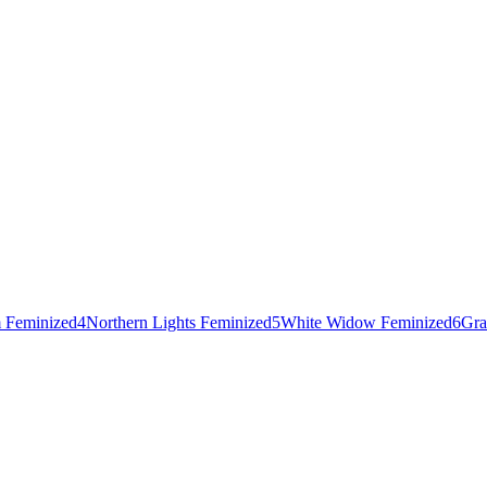
 Feminized
4
Northern Lights Feminized
5
White Widow Feminized
6
Gra