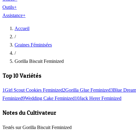
Outils
+
Assistance
+
Accueil
/
Graines Féminisées
/
Gorilla Biscuit Feminized
Top 10 Variétés
1
Girl Scout Cookies Feminized
2
Gorilla Glue Feminized
3
Blue Dream
Feminized
9
Wedding Cake Feminized
10
Jack Herer Feminized
Notes du Cultivateur
Testés sur Gorilla Biscuit Feminized