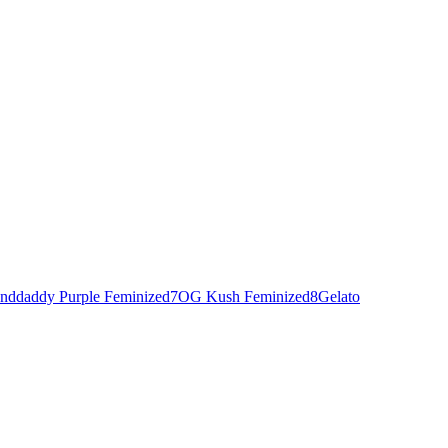
nddaddy Purple Feminized
7
OG Kush Feminized
8
Gelato