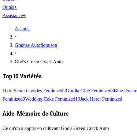
Outils
+
Assistance
+
Accueil
/
Graines Autofloraison
/
God's Green Crack Auto
Top 10 Variétés
1
Girl Scout Cookies Feminized
2
Gorilla Glue Feminized
3
Blue Dream
Feminized
9
Wedding Cake Feminized
10
Jack Herer Feminized
Aide-Mémoire de Culture
Ce qu'on a appris en cultivant God's Green Crack Auto