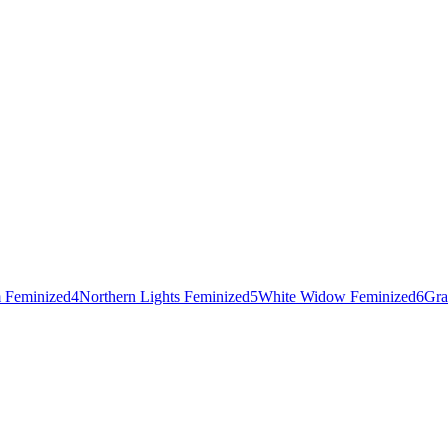
 Feminized
4
Northern Lights Feminized
5
White Widow Feminized
6
Gra