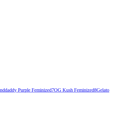
nddaddy Purple Feminized
7
OG Kush Feminized
8
Gelato