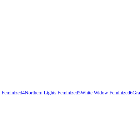
 Feminized
4
Northern Lights Feminized
5
White Widow Feminized
6
Gra