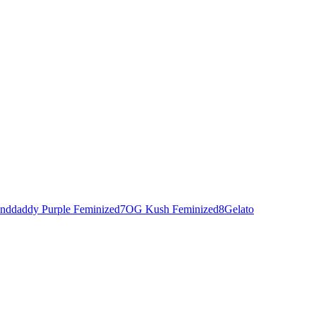
nddaddy Purple Feminized
7
OG Kush Feminized
8
Gelato