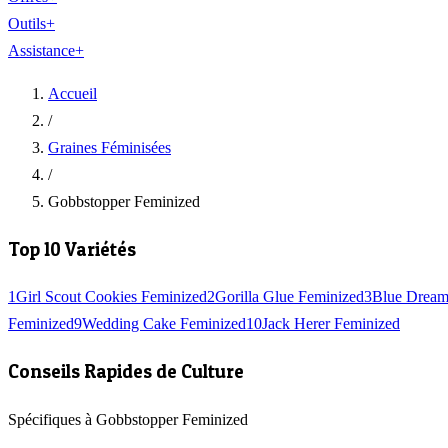
Outils
+
Assistance
+
Accueil
/
Graines Féminisées
/
Gobbstopper Feminized
Top 10 Variétés
1
Girl Scout Cookies Feminized
2
Gorilla Glue Feminized
3
Blue Dream
Feminized
9
Wedding Cake Feminized
10
Jack Herer Feminized
Conseils Rapides de Culture
Spécifiques à Gobbstopper Feminized