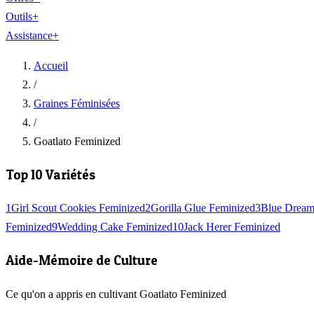
Outils
+
Assistance
+
Accueil
/
Graines Féminisées
/
Goatlato Feminized
Top 10 Variétés
1
Girl Scout Cookies Feminized
2
Gorilla Glue Feminized
3
Blue Dream
Feminized
9
Wedding Cake Feminized
10
Jack Herer Feminized
Aide-Mémoire de Culture
Ce qu'on a appris en cultivant Goatlato Feminized