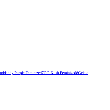
nddaddy Purple Feminized
7
OG Kush Feminized
8
Gelato