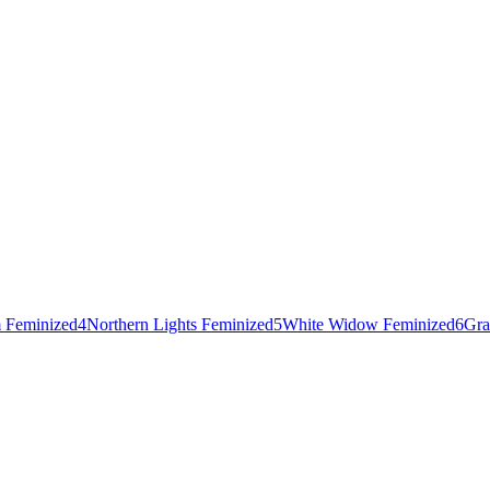
 Feminized
4
Northern Lights Feminized
5
White Widow Feminized
6
Gra