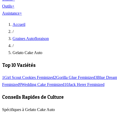
Outils
+
Assistance
+
Accueil
/
Graines Autofloraison
/
Gelato Cake Auto
Top 10 Variétés
1
Girl Scout Cookies Feminized
2
Gorilla Glue Feminized
3
Blue Dream
Feminized
9
Wedding Cake Feminized
10
Jack Herer Feminized
Conseils Rapides de Culture
Spécifiques à Gelato Cake Auto