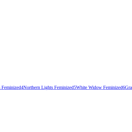
 Feminized
4
Northern Lights Feminized
5
White Widow Feminized
6
Gra