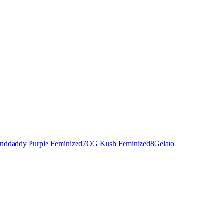
nddaddy Purple Feminized
7
OG Kush Feminized
8
Gelato